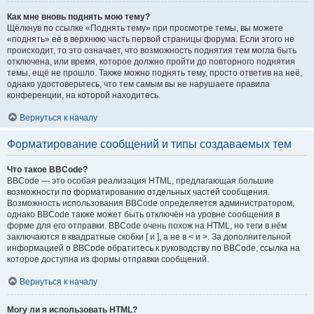
Как мне вновь поднять мою тему?
Щёлкнув по ссылке «Поднять тему» при просмотре темы, вы можете
«поднять» её в верхнюю часть первой страницы форума. Если этого не
происходит, то это означает, что возможность поднятия тем могла быть
отключена, или время, которое должно пройти до повторного поднятия
темы, ещё не прошло. Также можно поднять тему, просто ответив на неё,
однако удостоверьтесь, что тем самым вы не нарушаете правила
конференции, на которой находитесь.
Вернуться к началу
Форматирование сообщений и типы создаваемых тем
Что такое BBCode?
BBCode — это особая реализация HTML, предлагающая большие
возможности по форматированию отдельных частей сообщения.
Возможность использования BBCode определяется администратором,
однако BBCode также может быть отключён на уровне сообщения в
форме для его отправки. BBCode очень похож на HTML, но теги в нём
заключаются в квадратные скобки [ и ], а не в < и >. За дополнительной
информацией о BBCode обратитесь к руководству по BBCode, ссылка на
которое доступна из формы отправки сообщений.
Вернуться к началу
Могу ли я использовать HTML?