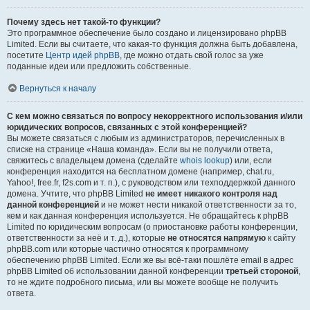
Почему здесь нет такой-то функции?
Это программное обеспечение было создано и лицензировано phpBB
Limited. Если вы считаете, что какая-то функция должна быть добавлена,
посетите
Центр идей phpBB
, где можно отдать свой голос за уже
поданные идеи или предложить собственные.
Вернуться к началу
С кем можно связаться по вопросу некорректного использования и/или
юридических вопросов, связанных с этой конференцией?
Вы можете связаться с любым из администраторов, перечисленных в
списке на странице «Наша команда». Если вы не получили ответа,
свяжитесь с владельцем домена (сделайте
whois lookup
) или, если
конференция находится на бесплатном домене (например, chat.ru,
Yahoo!, free.fr, f2s.com и т. п.), с руководством или техподдержкой данного
домена. Учтите, что phpBB Limited
не имеет никакого контроля над
данной конференцией
и не может нести никакой ответственности за то,
кем и как данная конференция используется. Не обращайтесь к phpBB
Limited по юридическим вопросам (о приостановке работы конференции,
ответственности за неё и т. д.), которые
не относятся напрямую
к сайту
phpBB.com или которые частично относятся к программному
обеспечению phpBB Limited. Если же вы всё-таки пошлёте email в адрес
phpBB Limited об использовании данной конференции
третьей стороной
,
то не ждите подробного письма, или вы можете вообще не получить
ответа.