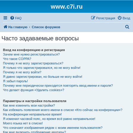
www.c7i.ru
FAQ
Регистрация
Вход
П
На главную
Список форумов
о
Часто задаваемые вопросы
и
с
Вход на конференцию и регистрация
Зачем мне нужно регистрироваться?
к
Что такое COPPA?
Почему я не могу зарегистрироваться?
Я только что зарегистрировался, но не могу войти!
Почему я не могу войти?
Я давно зарегистрирован, но больше не могу войти!
Я забыл пароль!
Почему мне периодически приходится повторять ввод имени и пароля?
Что делает функция «Удалить cookies»?
Параметры и настройки пользователя
Как мне изменить мои настройки?
Как избежать появления моего имени в списке «Кто сейчас на конференции»?
На конференции неправильное время!
Я изменил часовой пояс, но время всё равно неправильное!
Моего языка нет в списке!
Что означают изображения рядом с моим именем пользователя?
Как мне включить отображение аватары?