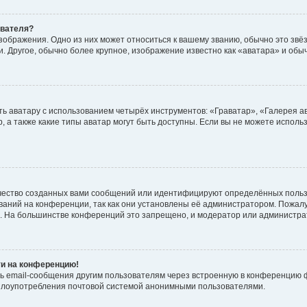
ователя?
зображения. Одно из них может относиться к вашему званию, обычно это звёзд
. Другое, обычно более крупное, изображение известно как «аватара» и обы
ь аватару с использованием четырёх инструментов: «Граватар», «Галерея а
, а также какие типы аватар могут быть доступны. Если вы не можете испол
чество созданных вами сообщений или идентифицируют определённых польз
аний на конференции, так как они установлены её администратором. Пожал
е. На большинстве конференций это запрещено, и модератор или администра
ти на конференцию!
ь email-сообщения другим пользователям через встроенную в конференцию ф
ь злоупотребления почтовой системой анонимными пользователями.