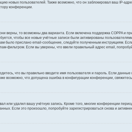
ию новых пользователей. Также возможно, что он заблокировал ваш IP-адре
атору конференции.
они верны, то возможны два варианта. Если включена поддержка COPPA и при 
уется, чтобы все новые учётные записи были активированы пользователями
ам было прислано email-сообщение, следуйте полученным инструкциям. Если
пам-фильтром. Если вы уверены, что ввели правильный адрес email, попробу
едитесь, что вы правильно вводите имя пользователя и пароль. Если данные
Также возможно, что допущена ошибка в конфигурации конференции, свяжитес
вал или удалил вашу учётную запись. Кроме того, многие конференции перио
ных. Если это произошло, попробуйте зарегистрироваться снова и активнее 