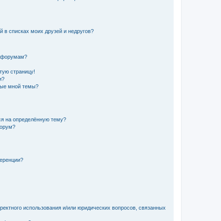
й в списках моих друзей и недругов?
и форумам?
стую страницу!
и?
ные мной темы?
ься на определённую тему?
форум?
ференции?
рректного использования и/или юридических вопросов, связанных