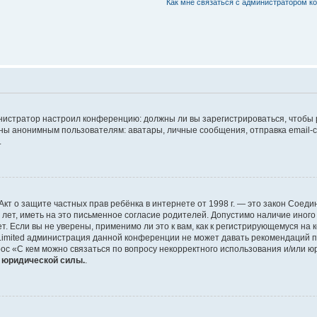
Как мне связаться с администратором 
дминистратор настроил конференцию: должны ли вы зарегистрироваться, чтобы
 анонимным пользователям: аватары, личные сообщения, отправка email-сооб
.
 или Акт о защите частных прав ребёнка в интернете от 1998 г. — это закон Со
т, иметь на это письменное согласие родителей. Допустимо наличие иного
 Если вы не уверены, применимо ли это к вам, как к регистрирующемуся на 
Limited администрация данной конференции не может давать рекомендаций 
ос «С кем можно связаться по вопросу некорректного использования и/или ю
т юридической силы.
.