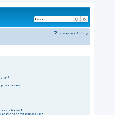
Поиск
Расширенный по
Регистрация
Вход
 в них?
 разные цвета?
чные сообщения!
 от кого-то с этой конференции!