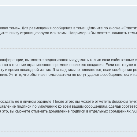
овая тема». Для размещения сообщения в теме щёлкните по кнопке «Ответит
ится внизу страниц форума или темы. Например: «Вы можете начинать темы»
конференции, вы можете редактировать и удалять только свои собственные 
ько в течение ограниченного времени после его создания. Если кто-то уже 
дату и время последней из них. Эта надпись не появляется, если сообщение 
ию. Учтите, что обычные пользователи не могут удалить сообщение, если на 
создать её в личном разделе. После этого вы можете отметить флажком пун
обавление подписи по умолчанию ко всем вашим сообщениям, сделав соотве
а это, вы сможете отменить добавление подписи в отдельных сообщениях, у