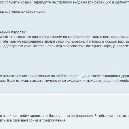
егко получить новый. Перейдите на страницу входа на конференцию и щёлкни
инистратором конференции.
мени и пароля?
сможете оставаться под своим именем на конференции только некоторое огран
 чтобы вам не приходилось вводить имя пользователя и пароль каждый раз, 
щедоступном компьютере, например в библиотеке, интернет-кафе, университе
ам оставаться авторизованным на этой конференции, а также выполняют друг
ом. Если вы испытываете трудности со входом или выходом на данной конфе
е ваши настройки хранятся в базе данных конференции. Чтобы изменить их,
ить все свои настройки и предпочтения.