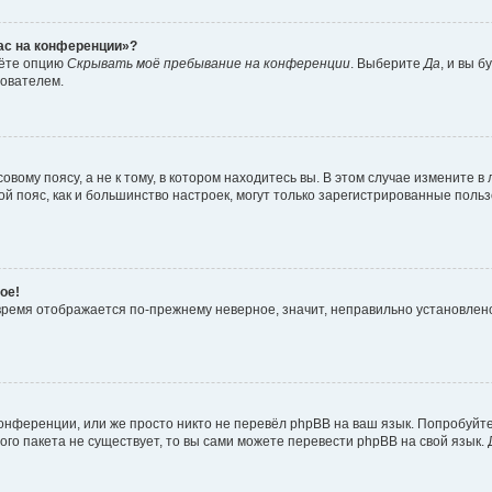
час на конференции»?
дёте опцию
Скрывать моё пребывание на конференции
. Выберите
Да
, и вы 
зователем.
вому поясу, а не к тому, в котором находитесь вы. В этом случае измените в 
овой пояс, как и большинство настроек, могут только зарегистрированные пол
ое!
о время отображается по-прежнему неверное, значит, неправильно установле
онференции, или же просто никто не перевёл phpBB на ваш язык. Попробуйт
вого пакета не существует, то вы сами можете перевести phpBB на свой язы