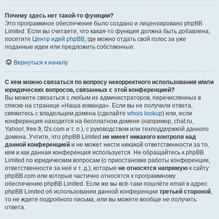
Почему здесь нет такой-то функции?
Это программное обеспечение было создано и лицензировано phpBB
Limited. Если вы считаете, что какая-то функция должна быть добавлена,
посетите
Центр идей phpBB
, где можно отдать свой голос за уже
поданные идеи или предложить собственные.
Вернуться к началу
С кем можно связаться по вопросу некорректного использования и/или
юридических вопросов, связанных с этой конференцией?
Вы можете связаться с любым из администраторов, перечисленных в
списке на странице «Наша команда». Если вы не получили ответа,
свяжитесь с владельцем домена (сделайте
whois lookup
) или, если
конференция находится на бесплатном домене (например, chat.ru,
Yahoo!, free.fr, f2s.com и т. п.), с руководством или техподдержкой данного
домена. Учтите, что phpBB Limited
не имеет никакого контроля над
данной конференцией
и не может нести никакой ответственности за то,
кем и как данная конференция используется. Не обращайтесь к phpBB
Limited по юридическим вопросам (о приостановке работы конференции,
ответственности за неё и т. д.), которые
не относятся напрямую
к сайту
phpBB.com или которые частично относятся к программному
обеспечению phpBB Limited. Если же вы всё-таки пошлёте email в адрес
phpBB Limited об использовании данной конференции
третьей стороной
,
то не ждите подробного письма, или вы можете вообще не получить
ответа.