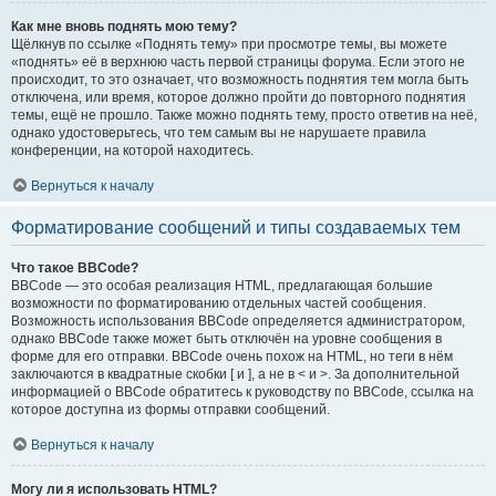
Как мне вновь поднять мою тему?
Щёлкнув по ссылке «Поднять тему» при просмотре темы, вы можете
«поднять» её в верхнюю часть первой страницы форума. Если этого не
происходит, то это означает, что возможность поднятия тем могла быть
отключена, или время, которое должно пройти до повторного поднятия
темы, ещё не прошло. Также можно поднять тему, просто ответив на неё,
однако удостоверьтесь, что тем самым вы не нарушаете правила
конференции, на которой находитесь.
Вернуться к началу
Форматирование сообщений и типы создаваемых тем
Что такое BBCode?
BBCode — это особая реализация HTML, предлагающая большие
возможности по форматированию отдельных частей сообщения.
Возможность использования BBCode определяется администратором,
однако BBCode также может быть отключён на уровне сообщения в
форме для его отправки. BBCode очень похож на HTML, но теги в нём
заключаются в квадратные скобки [ и ], а не в < и >. За дополнительной
информацией о BBCode обратитесь к руководству по BBCode, ссылка на
которое доступна из формы отправки сообщений.
Вернуться к началу
Могу ли я использовать HTML?