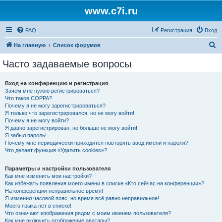
www.c7i.ru
FAQ
Регистрация
Вход
П
На главную
Список форумов
о
Часто задаваемые вопросы
и
с
Вход на конференцию и регистрация
Зачем мне нужно регистрироваться?
к
Что такое COPPA?
Почему я не могу зарегистрироваться?
Я только что зарегистрировался, но не могу войти!
Почему я не могу войти?
Я давно зарегистрирован, но больше не могу войти!
Я забыл пароль!
Почему мне периодически приходится повторять ввод имени и пароля?
Что делает функция «Удалить cookies»?
Параметры и настройки пользователя
Как мне изменить мои настройки?
Как избежать появления моего имени в списке «Кто сейчас на конференции»?
На конференции неправильное время!
Я изменил часовой пояс, но время всё равно неправильное!
Моего языка нет в списке!
Что означают изображения рядом с моим именем пользователя?
Как мне включить отображение аватары?