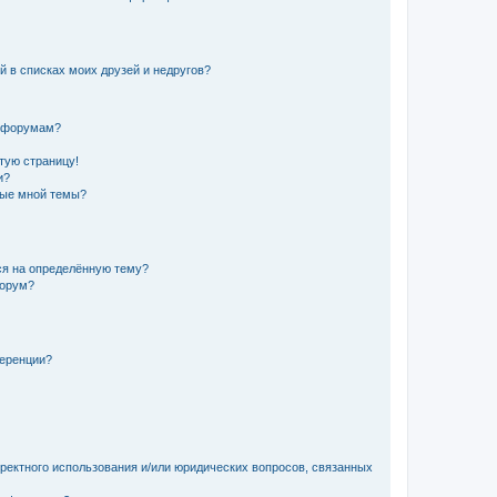
й в списках моих друзей и недругов?
и форумам?
стую страницу!
и?
ные мной темы?
ься на определённую тему?
форум?
ференции?
рректного использования и/или юридических вопросов, связанных