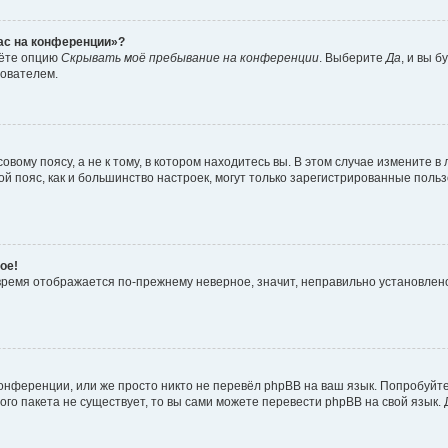
час на конференции»?
дёте опцию
Скрывать моё пребывание на конференции
. Выберите
Да
, и вы 
зователем.
вому поясу, а не к тому, в котором находитесь вы. В этом случае измените в 
овой пояс, как и большинство настроек, могут только зарегистрированные пол
ое!
о время отображается по-прежнему неверное, значит, неправильно установле
онференции, или же просто никто не перевёл phpBB на ваш язык. Попробуйт
вого пакета не существует, то вы сами можете перевести phpBB на свой язы