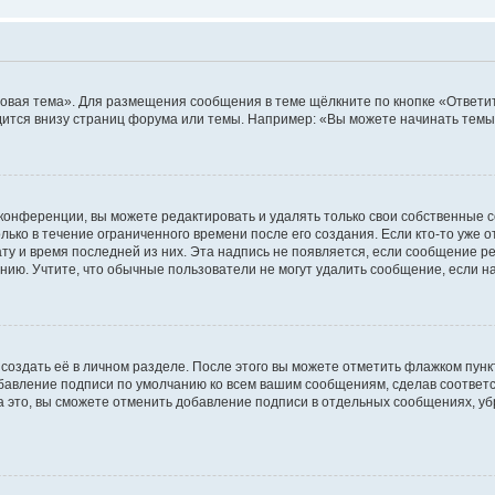
овая тема». Для размещения сообщения в теме щёлкните по кнопке «Ответит
ится внизу страниц форума или темы. Например: «Вы можете начинать темы»
конференции, вы можете редактировать и удалять только свои собственные 
ько в течение ограниченного времени после его создания. Если кто-то уже 
дату и время последней из них. Эта надпись не появляется, если сообщение 
ию. Учтите, что обычные пользователи не могут удалить сообщение, если на 
создать её в личном разделе. После этого вы можете отметить флажком пун
обавление подписи по умолчанию ко всем вашим сообщениям, сделав соотве
а это, вы сможете отменить добавление подписи в отдельных сообщениях, у