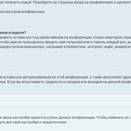
егко получить новый. Перейдите на страницу входа на конференцию и щёлкни
инистратором конференции.
мени и пароля?
сможете оставаться под своим именем на конференции только некоторое огран
 чтобы вам не приходилось вводить имя пользователя и пароль каждый раз, 
щедоступном компьютере, например в библиотеке, интернет-кафе, университе
ам оставаться авторизованным на этой конференции, а также выполняют друг
ом. Если вы испытываете трудности со входом или выходом на данной конфе
е ваши настройки хранятся в базе данных конференции. Чтобы изменить их,
ить все свои настройки и предпочтения.