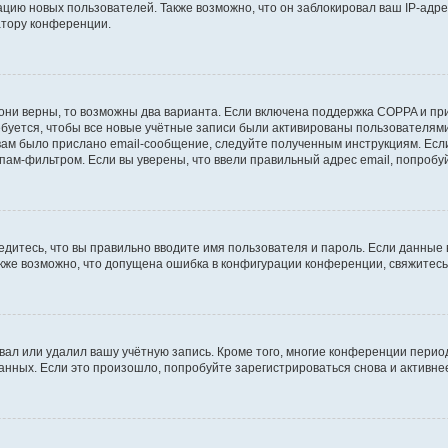
ию новых пользователей. Также возможно, что он заблокировал ваш IP-адре
атору конференции.
они верны, то возможны два варианта. Если включена поддержка COPPA и при 
уется, чтобы все новые учётные записи были активированы пользователями
ам было прислано email-сообщение, следуйте полученным инструкциям. Если
пам-фильтром. Если вы уверены, что ввели правильный адрес email, попробу
едитесь, что вы правильно вводите имя пользователя и пароль. Если данные
Также возможно, что допущена ошибка в конфигурации конференции, свяжитес
вал или удалил вашу учётную запись. Кроме того, многие конференции перио
ных. Если это произошло, попробуйте зарегистрироваться снова и активнее 