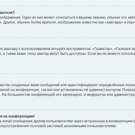
ователя?
зображения. Одно из них может относиться к вашему званию, обычно это звёзд
. Другое, обычно более крупное, изображение известно как «аватара» и обы
ь аватару с использованием четырёх инструментов: «Граватар», «Галерея а
, а также какие типы аватар могут быть доступны. Если вы не можете испол
чество созданных вами сообщений или идентифицируют определённых польз
аний на конференции, так как они установлены её администратором. Пожал
е. На большинстве конференций это запрещено, и модератор или администра
ти на конференцию!
ь email-сообщения другим пользователям через встроенную в конференцию ф
ь злоупотребления почтовой системой анонимными пользователями.