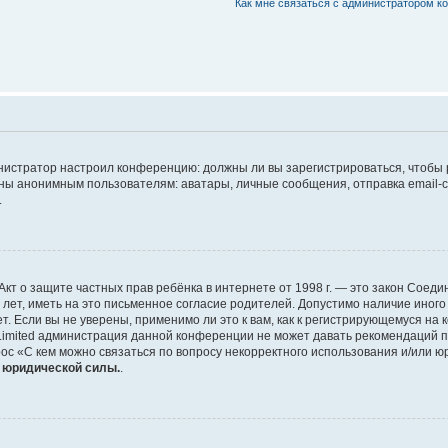
Как мне связаться с администратором 
дминистратор настроил конференцию: должны ли вы зарегистрироваться, чтобы
 анонимным пользователям: аватары, личные сообщения, отправка email-сооб
.
 или Акт о защите частных прав ребёнка в интернете от 1998 г. — это закон Со
т, иметь на это письменное согласие родителей. Допустимо наличие иного
 Если вы не уверены, применимо ли это к вам, как к регистрирующемуся на 
Limited администрация данной конференции не может давать рекомендаций 
ос «С кем можно связаться по вопросу некорректного использования и/или ю
т юридической силы.
.