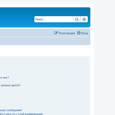
Поиск
Расширенный по
Регистрация
Вход
 в них?
 разные цвета?
чные сообщения!
 от кого-то с этой конференции!