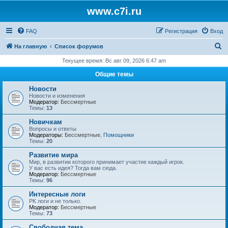
www.c7i.ru
FAQ
Регистрация
Вход
П
На главную
Список форумов
о
Текущее время: Вс авг 09, 2026 6:47 am
и
Общие темы
с
Новости
к
Новости и изменения
Модератор:
Бессмертные
Темы:
13
Новичкам
Вопросы и ответы
Модераторы:
Бессмертные
,
Помощники
Темы:
20
Развитие мира
Мир, в развитии которого принимает участие каждый игрок.
У вас есть идея? Тогда вам сюда.
Модератор:
Бессмертные
Темы:
96
Интересные логи
PK логи и не только.
Модератор:
Бессмертные
Темы:
73
Свободная тема