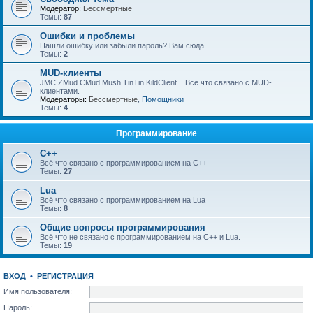
Модератор:
Бессмертные
Темы:
87
Ошибки и проблемы
Нашли ошибку или забыли пароль? Вам сюда.
Темы:
2
MUD-клиенты
JMC ZMud CMud Mush TinTin KildClient... Все что связано с MUD-
клиентами.
Модераторы:
Бессмертные
,
Помощники
Темы:
4
Программирование
C++
Всё что связано с программированием на С++
Темы:
27
Lua
Всё что связано с программированием на Lua
Темы:
8
Общие вопросы программирования
Всё что не связано с программированием на C++ и Lua.
Темы:
19
ВХОД
•
РЕГИСТРАЦИЯ
Имя пользователя:
Пароль: