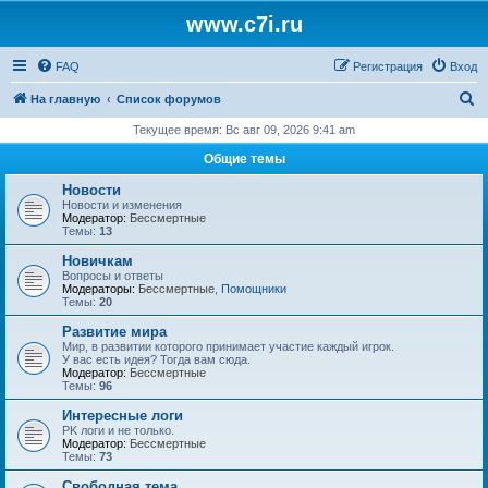
www.c7i.ru
FAQ
Регистрация
Вход
П
На главную
Список форумов
о
Текущее время: Вс авг 09, 2026 9:41 am
и
Общие темы
с
Новости
к
Новости и изменения
Модератор:
Бессмертные
Темы:
13
Новичкам
Вопросы и ответы
Модераторы:
Бессмертные
,
Помощники
Темы:
20
Развитие мира
Мир, в развитии которого принимает участие каждый игрок.
У вас есть идея? Тогда вам сюда.
Модератор:
Бессмертные
Темы:
96
Интересные логи
PK логи и не только.
Модератор:
Бессмертные
Темы:
73
Свободная тема