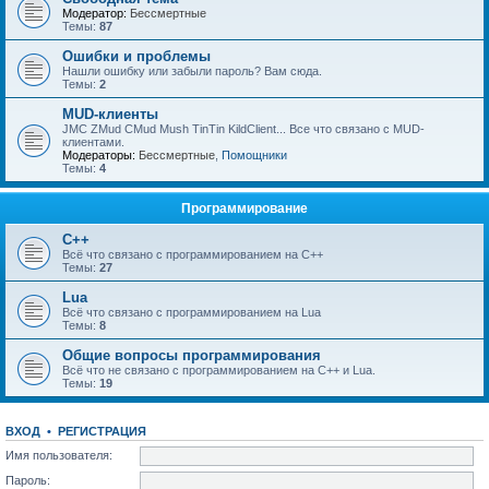
Модератор:
Бессмертные
Темы:
87
Ошибки и проблемы
Нашли ошибку или забыли пароль? Вам сюда.
Темы:
2
MUD-клиенты
JMC ZMud CMud Mush TinTin KildClient... Все что связано с MUD-
клиентами.
Модераторы:
Бессмертные
,
Помощники
Темы:
4
Программирование
C++
Всё что связано с программированием на С++
Темы:
27
Lua
Всё что связано с программированием на Lua
Темы:
8
Общие вопросы программирования
Всё что не связано с программированием на C++ и Lua.
Темы:
19
ВХОД
•
РЕГИСТРАЦИЯ
Имя пользователя:
Пароль: