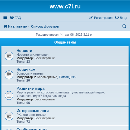
www.c7i.ru
FAQ
Регистрация
Вход
П
На главную
Список форумов
о
Текущее время: Чт авг 06, 2026 3:11 pm
и
Общие темы
с
Новости
к
Новости и изменения
Модератор:
Бессмертные
Темы:
13
Новичкам
Вопросы и ответы
Модераторы:
Бессмертные
,
Помощники
Темы:
20
Развитие мира
Мир, в развитии которого принимает участие каждый игрок.
У вас есть идея? Тогда вам сюда.
Модератор:
Бессмертные
Темы:
96
Интересные логи
PK логи и не только.
Модератор:
Бессмертные
Темы:
73
Свободная тема