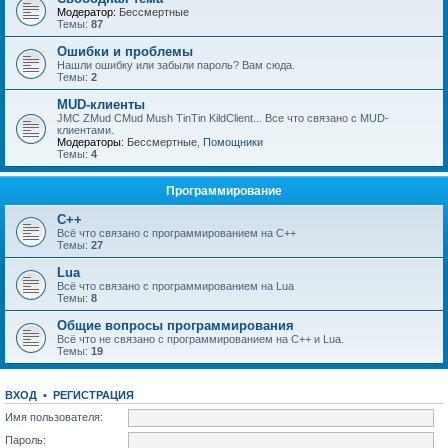
Модератор:
Бессмертные
Темы:
87
Ошибки и проблемы
Нашли ошибку или забыли пароль? Вам сюда.
Темы:
2
MUD-клиенты
JMC ZMud CMud Mush TinTin KildClient... Все что связано с MUD-
клиентами.
Модераторы:
Бессмертные
,
Помощники
Темы:
4
Программирование
C++
Всё что связано с программированием на С++
Темы:
27
Lua
Всё что связано с программированием на Lua
Темы:
8
Общие вопросы программирования
Всё что не связано с программированием на C++ и Lua.
Темы:
19
ВХОД
•
РЕГИСТРАЦИЯ
Имя пользователя:
Пароль: