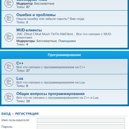
Модератор:
Бессмертные
Темы:
87
Ошибки и проблемы
Нашли ошибку или забыли пароль? Вам сюда.
Темы:
2
MUD-клиенты
JMC ZMud CMud Mush TinTin KildClient... Все что связано с MUD-
клиентами.
Модераторы:
Бессмертные
,
Помощники
Темы:
4
Программирование
C++
Всё что связано с программированием на С++
Темы:
27
Lua
Всё что связано с программированием на Lua
Темы:
8
Общие вопросы программирования
Всё что не связано с программированием на C++ и Lua.
Темы:
19
ВХОД
•
РЕГИСТРАЦИЯ
Имя пользователя:
Пароль: