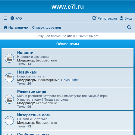
www.c7i.ru
FAQ
Регистрация
Вход
П
На главную
Список форумов
о
Текущее время: Вс авг 09, 2026 6:56 am
и
Общие темы
с
Новости
к
Новости и изменения
Модератор:
Бессмертные
Темы:
13
Новичкам
Вопросы и ответы
Модераторы:
Бессмертные
,
Помощники
Темы:
20
Развитие мира
Мир, в развитии которого принимает участие каждый игрок.
У вас есть идея? Тогда вам сюда.
Модератор:
Бессмертные
Темы:
96
Интересные логи
PK логи и не только.
Модератор:
Бессмертные
Темы:
73
Свободная тема