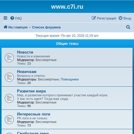
www.c7i.ru
FAQ
Регистрация
Вход
П
На главную
Список форумов
о
Текущее время: Пн авг 10, 2026 11:29 am
и
Общие темы
с
Новости
к
Новости и изменения
Модератор:
Бессмертные
Темы:
13
Новичкам
Вопросы и ответы
Модераторы:
Бессмертные
,
Помощники
Темы:
20
Развитие мира
Мир, в развитии которого принимает участие каждый игрок.
У вас есть идея? Тогда вам сюда.
Модератор:
Бессмертные
Темы:
96
Интересные логи
PK логи и не только.
Модератор:
Бессмертные
Темы:
73
Свободная тема