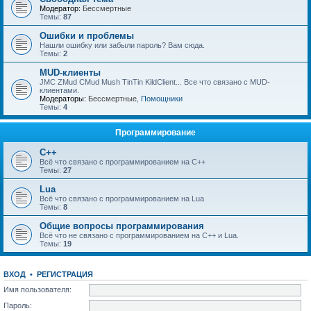
Модератор:
Бессмертные
Темы:
87
Ошибки и проблемы
Нашли ошибку или забыли пароль? Вам сюда.
Темы:
2
MUD-клиенты
JMC ZMud CMud Mush TinTin KildClient... Все что связано с MUD-
клиентами.
Модераторы:
Бессмертные
,
Помощники
Темы:
4
Программирование
C++
Всё что связано с программированием на С++
Темы:
27
Lua
Всё что связано с программированием на Lua
Темы:
8
Общие вопросы программирования
Всё что не связано с программированием на C++ и Lua.
Темы:
19
ВХОД
•
РЕГИСТРАЦИЯ
Имя пользователя:
Пароль: