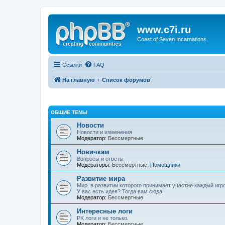
www.c7i.ru
Coast of Seven Incarnations
Ссылки
FAQ
На главную
Список форумов
ОБЩИЕ ТЕМЫ
Новости
Новости и изменения
Модератор:
Бессмертные
Новичкам
Вопросы и ответы
Модераторы:
Бессмертные
,
Помощники
Развитие мира
Мир, в развитии которого принимает участие каждый игро
У вас есть идея? Тогда вам сюда.
Модератор:
Бессмертные
Интересные логи
PK логи и не только.
Модератор:
Бессмертные