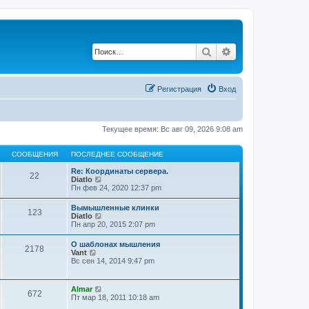
Поиск
Расширенный по
Регистрация
Вход
Текущее время: Вс авг 09, 2026 9:08 am
СООБЩЕНИЯ
ПОСЛЕДНЕЕ СООБЩЕНИЕ
Re: Координаты сервера.
22
П
Diatlo
е
Пн фев 24, 2020 12:37 pm
р
е
Вымышленные клинки
123
й
П
Diatlo
т
е
Пн апр 20, 2015 2:07 pm
и
р
к
е
О шаблонах мышления
п
2178
й
П
Vant
о
т
е
Вс сен 14, 2014 9:47 pm
с
и
р
л
к
е
е
п
й
д
П
Almar
о
672
т
н
е
Пт мар 18, 2011 10:18 am
с
и
е
р
л