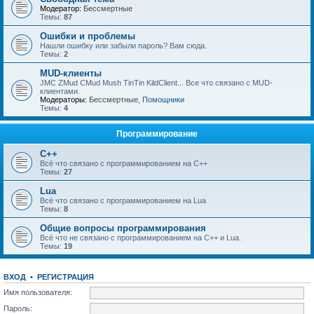
Модератор:
Бессмертные
Темы:
87
Ошибки и проблемы
Нашли ошибку или забыли пароль? Вам сюда.
Темы:
2
MUD-клиенты
JMC ZMud CMud Mush TinTin KildClient... Все что связано с MUD-
клиентами.
Модераторы:
Бессмертные
,
Помощники
Темы:
4
Программирование
C++
Всё что связано с программированием на С++
Темы:
27
Lua
Всё что связано с программированием на Lua
Темы:
8
Общие вопросы программирования
Всё что не связано с программированием на C++ и Lua.
Темы:
19
ВХОД
•
РЕГИСТРАЦИЯ
Имя пользователя:
Пароль: