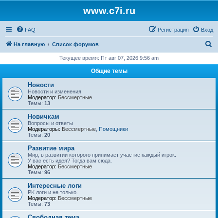
www.c7i.ru
FAQ
Регистрация
Вход
П
На главную
Список форумов
о
Текущее время: Пт авг 07, 2026 9:56 am
и
Общие темы
с
Новости
к
Новости и изменения
Модератор:
Бессмертные
Темы:
13
Новичкам
Вопросы и ответы
Модераторы:
Бессмертные
,
Помощники
Темы:
20
Развитие мира
Мир, в развитии которого принимает участие каждый игрок.
У вас есть идея? Тогда вам сюда.
Модератор:
Бессмертные
Темы:
96
Интересные логи
PK логи и не только.
Модератор:
Бессмертные
Темы:
73
Свободная тема