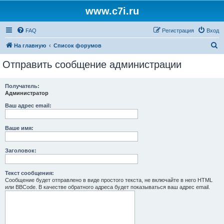
www.c7i.ru
FAQ
Регистрация
Вход
П
На главную
Список форумов
о
Отправить сообщение администрации
и
с
Получатель:
Администратор
к
Ваш адрес email:
Ваше имя:
Заголовок:
Текст сообщения:
Сообщение будет отправлено в виде простого текста, не включайте в него HTML
или BBCode. В качестве обратного адреса будет показываться ваш адрес email.