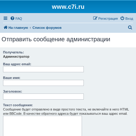
www.c7i.ru
FAQ
Регистрация
Вход
П
На главную
Список форумов
о
Отправить сообщение администрации
и
с
Получатель:
Администратор
к
Ваш адрес email:
Ваше имя:
Заголовок:
Текст сообщения:
Сообщение будет отправлено в виде простого текста, не включайте в него HTML
или BBCode. В качестве обратного адреса будет показываться ваш адрес email.