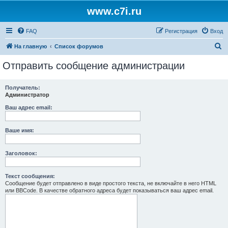
www.c7i.ru
FAQ
Регистрация
Вход
П
На главную
Список форумов
о
Отправить сообщение администрации
и
с
Получатель:
Администратор
к
Ваш адрес email:
Ваше имя:
Заголовок:
Текст сообщения:
Сообщение будет отправлено в виде простого текста, не включайте в него HTML
или BBCode. В качестве обратного адреса будет показываться ваш адрес email.