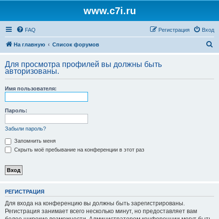
www.c7i.ru
FAQ
Регистрация
Вход
П
На главную
Список форумов
о
Для просмотра профилей вы должны быть
и
авторизованы.
с
Имя пользователя:
к
Пароль:
Забыли пароль?
Запомнить меня
Скрыть моё пребывание на конференции в этот раз
РЕГИСТРАЦИЯ
Для входа на конференцию вы должны быть зарегистрированы.
Регистрация занимает всего несколько минут, но предоставляет вам
более широкие возможности. Администратором конференции могут быть