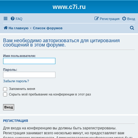
www.c7i.ru
FAQ
Регистрация
Вход
П
На главную
Список форумов
о
Вам необходимо авторизоваться для цитирования
и
сообщений в этом форуме.
с
Имя пользователя:
к
Пароль:
Забыли пароль?
Запомнить меня
Скрыть моё пребывание на конференции в этот раз
РЕГИСТРАЦИЯ
Для входа на конференцию вы должны быть зарегистрированы.
Регистрация занимает всего несколько минут, но предоставляет вам
более широкие возможности. Администратором конференции могут быть