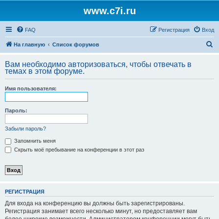
www.c7i.ru
FAQ
Регистрация
Вход
П
На главную
Список форумов
о
Вам необходимо авторизоваться, чтобы отвечать в
и
темах в этом форуме.
с
Имя пользователя:
к
Пароль:
Забыли пароль?
Запомнить меня
Скрыть моё пребывание на конференции в этот раз
РЕГИСТРАЦИЯ
Для входа на конференцию вы должны быть зарегистрированы.
Регистрация занимает всего несколько минут, но предоставляет вам
более широкие возможности. Администратором конференции могут быть