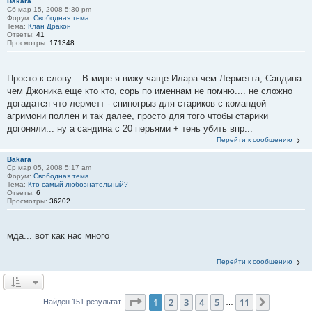
Bakara
Сб мар 15, 2008 5:30 pm
Форум:
Свободная тема
Тема:
Клан Дракон
Ответы:
41
Просмотры:
171348
Просто к слову... В мире я вижу чаще Илара чем Лерметта, Сандина
чем Джоника еще кто кто, сорь по именнам не помню.... не сложно
догадатся что лерметт - спиногрыз для стариков с командой
агримони поллен и так далее, просто для того чтобы старики
догоняли... ну а сандина с 20 перьями + тень убить впр...
Перейти к сообщению
Bakara
Ср мар 05, 2008 5:17 am
Форум:
Свободная тема
Тема:
Кто самый любознательный?
Ответы:
6
Просмотры:
36202
мда... вот как нас много
Перейти к сообщению
Страница
1
из
11
1
2
3
4
5
11
След.
Найден 151 результат
…