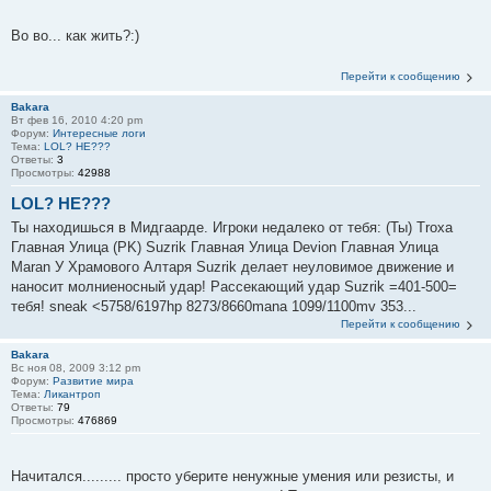
Во во... как жить?:)
Перейти к сообщению
Bakara
Вт фев 16, 2010 4:20 pm
Форум:
Интересные логи
Тема:
LOL? HE???
Ответы:
3
Просмотры:
42988
LOL? HE???
Ты находишься в Мидгаарде. Игроки недалеко от тебя: (Ты) Troxa
Главная Улица (PK) Suzrik Главная Улица Devion Главная Улица
Maran У Храмового Алтаря Suzrik делает неуловимое движение и
наносит молниеносный удар! Рассекающий удар Suzrik =401-500=
тебя! sneak <5758/6197hp 8273/8660mana 1099/1100mv 353...
Перейти к сообщению
Bakara
Вс ноя 08, 2009 3:12 pm
Форум:
Развитие мира
Тема:
Ликантроп
Ответы:
79
Просмотры:
476869
Начитался......... просто уберите ненужные умения или резисты, и