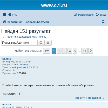
www.c7i.ru
FAQ
Регистрация
Вход
П
На главную
Список форумов
о
Найден 151 результат
и
Перейти к расширенному поиску
с
Поиск
Расширенный поиск
к
Страница
1
из
11
1
2
3
4
5
11
След.
Найден 151 результат
…
Bakara
Вт мар 01, 2011 9:32 am
Форум:
Развитие мира
Тема:
sneak peek от 1.03.2011
Ответы:
14
Просмотры:
123698
* detect magic теперь показывает истинное обличье оборотней
+миллион111!!!!
Перейти к сообщению
Bakara
Вс июн 27, 2010 12:03 pm