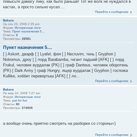
повысьте дамагу лику, как было раньше! Тот же волк не нуждался в
кастах, а просто сильно кусал....
Перейти к сообщению
Bakara
Ср сен 23, 2009 2:35 pm
Форум:
Интересные логи
Тема:
Пункт назначения 5....
Ответы:
3
Просмотры:
39581
Пункт назначения 5....
[ ] Askort, дварф [ ] Lyafel, фея [ ] Necruvim, тень [ Gryphon ]
Notromus, дроу [ ] лорд Barabamba, гигант падший [AFK] [ ] лорд
Frukul, человек вурдалак (PK) [ ] граф Danteus, человек оборотень
(PK) [ Dark Army ] граф Hungry, ящер вурдалак [ Gryphon ] госпожа
Kullike, хоббит перевертыш [AFK] [ ] ло...
Перейти к сообщению
Bakara
Пн мар 24, 2008 7:27 am
Форум:
Интересные логи
Тема:
just for fun
Ответы:
60
Просмотры:
374606
а вообще очень приятно смотреть на разборки со стороны=)
Перейти к сообщению