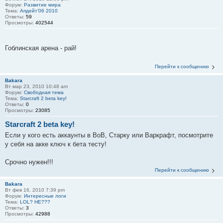
Форум:
Развитие мира
Тема:
Апдейт'06 2010
Ответы:
59
Просмотры:
402544
Гоблинская арена - рай!
Перейти к сообщению
Bakara
Вт мар 23, 2010 10:48 am
Форум:
Свободная тема
Тема:
Starcraft 2 beta key!
Ответы:
0
Просмотры:
23085
Starcraft 2 beta key!
Если у кого есть аккаунты в ВоВ, Старку или Варкрафт, посмотрите
у себя на акке ключ к бета тесту!
Срочно нужен!!!
Перейти к сообщению
Bakara
Вт фев 16, 2010 7:39 pm
Форум:
Интересные логи
Тема:
LOL? HE???
Ответы:
3
Просмотры:
42988