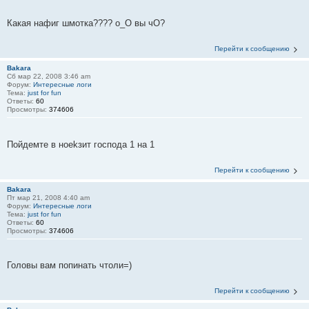
Какая нафиг шмотка???? o_O вы чО?
Перейти к сообщению
Bakara
Сб мар 22, 2008 3:46 am
Форум:
Интересные логи
Тема:
just for fun
Ответы:
60
Просмотры:
374606
Пойдемте в ноеkзит господа 1 на 1
Перейти к сообщению
Bakara
Пт мар 21, 2008 4:40 am
Форум:
Интересные логи
Тема:
just for fun
Ответы:
60
Просмотры:
374606
Головы вам попинать чтоли=)
Перейти к сообщению