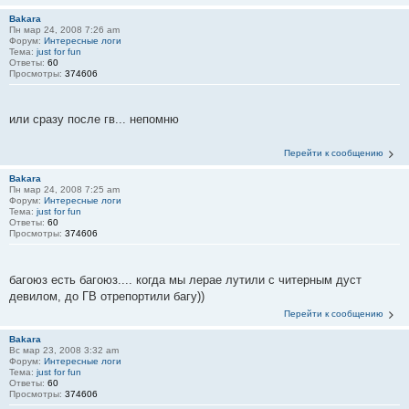
Bakara
Пн мар 24, 2008 7:26 am
Форум:
Интересные логи
Тема:
just for fun
Ответы:
60
Просмотры:
374606
или сразу после гв... непомню
Перейти к сообщению
Bakara
Пн мар 24, 2008 7:25 am
Форум:
Интересные логи
Тема:
just for fun
Ответы:
60
Просмотры:
374606
багоюз есть багоюз.... когда мы лерае лутили с читерным дуст
девилом, до ГВ отрепортили багу))
Перейти к сообщению
Bakara
Вс мар 23, 2008 3:32 am
Форум:
Интересные логи
Тема:
just for fun
Ответы:
60
Просмотры:
374606