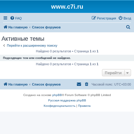
www.c7i.ru
FAQ
Регистрация
Вход
П
На главную
Список форумов
о
Активные темы
и
Перейти к расширенному поиску
с
Найдено 0 результатов • Страница
1
из
1
к
Подходящих тем или сообщений не найдено.
Найдено 0 результатов • Страница
1
из
1
Перейти
На главную
Список форумов
Часовой пояс:
UTC+03:00
Создано на основе
phpBB
® Forum Software © phpBB Limited
Русская поддержка phpBB
Конфиденциальность
|
Правила