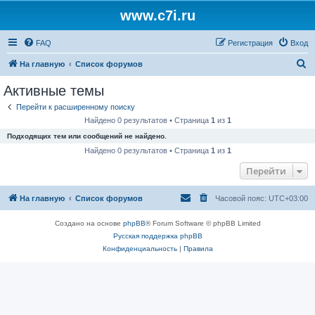
www.c7i.ru
FAQ
Регистрация
Вход
П
На главную
Список форумов
о
Активные темы
и
Перейти к расширенному поиску
с
Найдено 0 результатов • Страница
1
из
1
к
Подходящих тем или сообщений не найдено.
Найдено 0 результатов • Страница
1
из
1
Перейти
На главную
Список форумов
Часовой пояс:
UTC+03:00
Создано на основе
phpBB
® Forum Software © phpBB Limited
Русская поддержка phpBB
Конфиденциальность
|
Правила