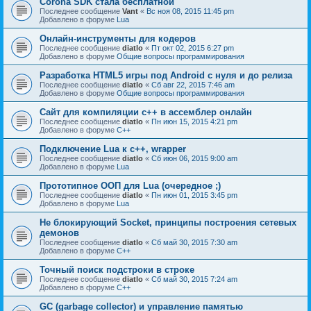
Corona SDK стала бесплатной
Последнее сообщение
Vant
«
Вс ноя 08, 2015 11:45 pm
Добавлено в форуме
Lua
Онлайн-инструменты для кодеров
Последнее сообщение
diatlo
«
Пт окт 02, 2015 6:27 pm
Добавлено в форуме
Общие вопросы программирования
Разработка HTML5 игры под Android с нуля и до релиза
Последнее сообщение
diatlo
«
Сб авг 22, 2015 7:46 am
Добавлено в форуме
Общие вопросы программирования
Сайт для компиляции c++ в ассемблер онлайн
Последнее сообщение
diatlo
«
Пн июн 15, 2015 4:21 pm
Добавлено в форуме
C++
Подключение Lua к c++, wrapper
Последнее сообщение
diatlo
«
Сб июн 06, 2015 9:00 am
Добавлено в форуме
Lua
Прототипное ООП для Lua (очередное ;)
Последнее сообщение
diatlo
«
Пн июн 01, 2015 3:45 pm
Добавлено в форуме
Lua
Не блокирующий Socket, принципы построения сетевых
демонов
Последнее сообщение
diatlo
«
Сб май 30, 2015 7:30 am
Добавлено в форуме
C++
Точный поиск подстроки в строке
Последнее сообщение
diatlo
«
Сб май 30, 2015 7:24 am
Добавлено в форуме
C++
GC (garbage collector) и управление памятью