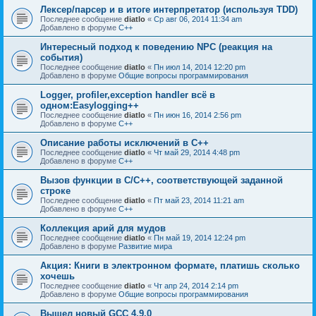
Лексер/парсер и в итоге интерпретатор (используя TDD)
Последнее сообщение
diatlo
«
Ср авг 06, 2014 11:34 am
Добавлено в форуме
C++
Интересный подход к поведению NPC (реакция на
события)
Последнее сообщение
diatlo
«
Пн июл 14, 2014 12:20 pm
Добавлено в форуме
Общие вопросы программирования
Logger, profiler,exception handler всё в
одном:Easylogging++
Последнее сообщение
diatlo
«
Пн июн 16, 2014 2:56 pm
Добавлено в форуме
C++
Описание работы исключений в C++
Последнее сообщение
diatlo
«
Чт май 29, 2014 4:48 pm
Добавлено в форуме
C++
Вызов функции в C/C++, соответствующей заданной
строке
Последнее сообщение
diatlo
«
Пт май 23, 2014 11:21 am
Добавлено в форуме
C++
Коллекция арий для мудов
Последнее сообщение
diatlo
«
Пн май 19, 2014 12:24 pm
Добавлено в форуме
Развитие мира
Акция: Книги в электронном формате, платишь сколько
хочешь
Последнее сообщение
diatlo
«
Чт апр 24, 2014 2:14 pm
Добавлено в форуме
Общие вопросы программирования
Вышел новый GCC 4.9.0