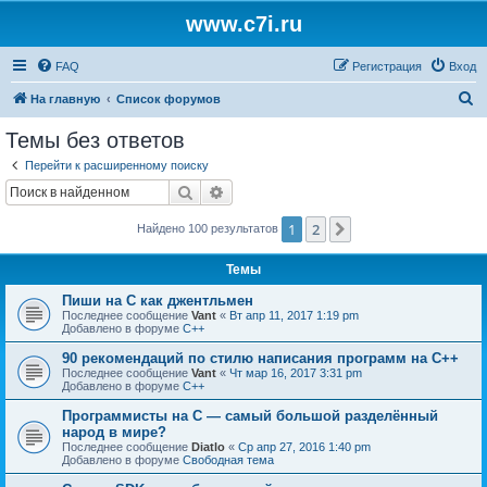
www.c7i.ru
FAQ
Регистрация
Вход
П
На главную
Список форумов
о
Темы без ответов
и
Перейти к расширенному поиску
с
Поиск
Расширенный поиск
к
1
2
След.
Найдено 100 результатов
Темы
Пиши на C как джентльмен
Последнее сообщение
Vant
«
Вт апр 11, 2017 1:19 pm
Добавлено в форуме
C++
90 рекомендаций по стилю написания программ на C++
Последнее сообщение
Vant
«
Чт мар 16, 2017 3:31 pm
Добавлено в форуме
C++
Программисты на C — самый большой разделённый
народ в мире?
Последнее сообщение
Diatlo
«
Ср апр 27, 2016 1:40 pm
Добавлено в форуме
Свободная тема