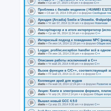
diatlo
» Ср авг 27, 2014 1:43 pm » в форуме
C++
Проблема с билайн модемом ( HUAWEI E3272
Vant
» Сб авг 16, 2014 3:09 pm » в форуме
Свободная те
Аркадия (Arcadia) Seelie и Unseelie. Фэйри/ф
diatlo
» Чт авг 07, 2014 11:34 am » в форуме
Новичкам
Лексер/парсер и в итоге интерпретатор (исп
diatlo
» Ср авг 06, 2014 11:34 am » в форуме
C++
Интересный подход к поведению NPC (реакц
diatlo
» Пн июл 14, 2014 12:20 pm » в форуме
Общие воп
Logger, profiler,exception handler всё в одно
diatlo
» Пн июн 16, 2014 2:56 pm » в форуме
C++
Описание работы исключений в C++
diatlo
» Чт май 29, 2014 4:48 pm » в форуме
C++
Вызов функции в C/C++, соответствующей з
diatlo
» Пт май 23, 2014 11:21 am » в форуме
C++
Коллекция арий для мудов
diatlo
» Пн май 19, 2014 12:24 pm » в форуме
Развитие 
Акция: Книги в электронном формате, плат
diatlo
» Чт апр 24, 2014 2:14 pm » в форуме
Общие вопро
Вышел новый GCC 4.9.0
diatlo
» Ср апр 23, 2014 9:30 am » в форуме
C++