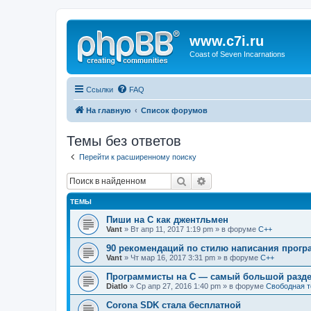
www.c7i.ru
Coast of Seven Incarnations
Ссылки
FAQ
На главную
Список форумов
Темы без ответов
Перейти к расширенному поиску
Поиск
Расширенный поиск
ТЕМЫ
Пиши на C как джентльмен
Vant
» Вт апр 11, 2017 1:19 pm » в форуме
C++
90 рекомендаций по стилю написания прогр
Vant
» Чт мар 16, 2017 3:31 pm » в форуме
C++
Программисты на C — самый большой разде
Diatlo
» Ср апр 27, 2016 1:40 pm » в форуме
Свободная 
Corona SDK стала бесплатной