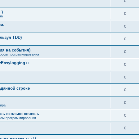
0
 )
0
ма
еи.
0
ользуя TDD)
0
ия на события)
0
росы программирования
м:Easylogging++
0
0
аданной строке
0
0
мира
ишь сколько хочешь
0
сы программирования
0