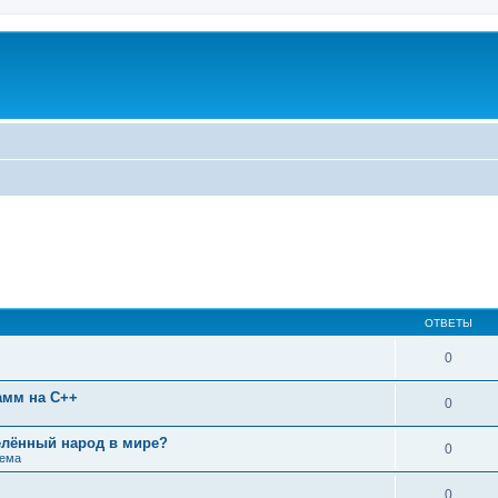
ОТВЕТЫ
0
амм на C++
0
лённый народ в мире?
0
тема
0