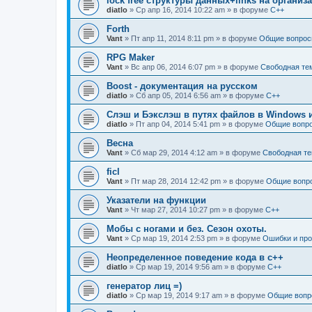
lock free структуры данных+links на органи
diatlo
» Ср апр 16, 2014 10:22 am » в форуме
C++
Forth
Vant
» Пт апр 11, 2014 8:11 pm » в форуме
Общие вопрос
RPG Maker
Vant
» Вс апр 06, 2014 6:07 pm » в форуме
Свободная те
Boost - документация на русском
diatlo
» Сб апр 05, 2014 6:56 am » в форуме
C++
Слэш и Бэкслэш в путях файлов в Windows и
diatlo
» Пт апр 04, 2014 5:41 pm » в форуме
Общие вопр
Весна
Vant
» Сб мар 29, 2014 4:12 am » в форуме
Свободная т
ficl
Vant
» Пт мар 28, 2014 12:42 pm » в форуме
Общие вопр
Указатели на функции
Vant
» Чт мар 27, 2014 10:27 pm » в форуме
C++
Мобы с ногами и без. Сезон охоты.
Vant
» Ср мар 19, 2014 2:53 pm » в форуме
Ошибки и пр
Неопределенное поведение кода в c++
diatlo
» Ср мар 19, 2014 9:56 am » в форуме
C++
генератор лиц =)
diatlo
» Ср мар 19, 2014 9:17 am » в форуме
Общие вопр