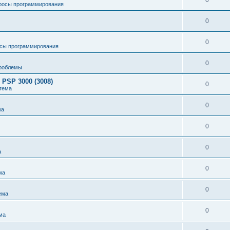
0
росы программирования
0
0
сы программирования
0
роблемы
 PSP 3000 (3008)
0
тема
0
ма
0
0
а
0
ма
0
ема
0
ма