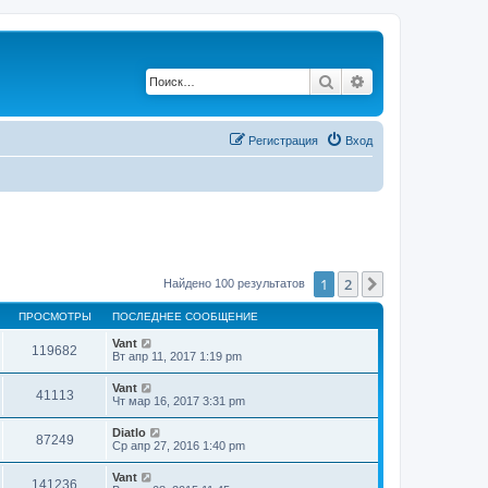
Поиск
Расширенный по
Регистрация
Вход
1
2
След.
Найдено 100 результатов
ПРОСМОТРЫ
ПОСЛЕДНЕЕ СООБЩЕНИЕ
Vant
119682
Вт апр 11, 2017 1:19 pm
Vant
41113
Чт мар 16, 2017 3:31 pm
Diatlo
87249
Ср апр 27, 2016 1:40 pm
Vant
141236