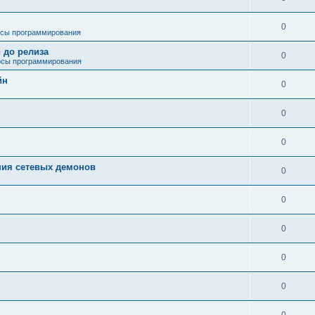
0
сы программирования
 до релиза
0
сы программирования
йн
0
0
0
ния сетевых демонов
0
0
0
0
0