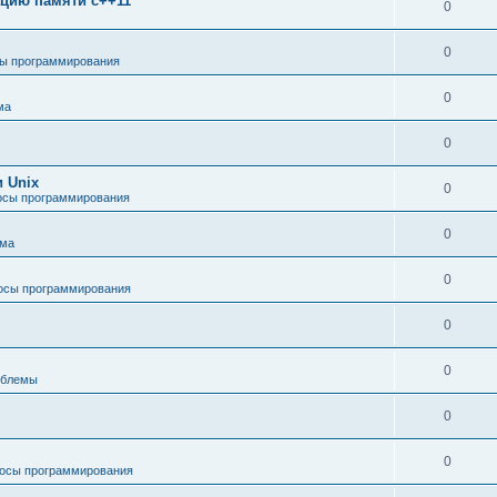
зацию памяти c++11
0
0
ы программирования
0
ма
0
 Unix
0
осы программирования
0
ема
0
осы программирования
0
0
облемы
0
0
осы программирования