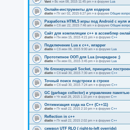
Vant
» Вс ноя 08, 2015 11:45 pm » в форуме
Lua
Онлайн-инструменты для кодеров
diatlo
» Пт окт 02, 2015 6:27 pm » в форуме
Общие вопро
Разработка HTML5 игры под Android с нуля и
diatlo
» Сб авг 22, 2015 7:46 am » в форуме
Общие вопро
Сайт для компиляции c++ в ассемблер онла
diatlo
» Пн июн 15, 2015 4:21 pm » в форуме
C++
Подключение Lua к c++, wrapper
diatlo
» Сб июн 06, 2015 9:00 am » в форуме
Lua
Прототипное ООП для Lua (очередное ;)
diatlo
» Пн июн 01, 2015 3:45 pm » в форуме
Lua
Не блокирующий Socket, принципы построе
diatlo
» Сб май 30, 2015 7:30 am » в форуме
C++
Точный поиск подстроки в строке
diatlo
» Сб май 30, 2015 7:24 am » в форуме
C++
GC (garbage collector) и управление памятью
diatlo
» Чт май 28, 2015 1:10 pm » в форуме
C++
Оптимизация кода на C++ (C++11)
diatlo
» Пт май 22, 2015 2:10 pm » в форуме
C++
Reflection in с++
diatlo
» Пт май 22, 2015 2:02 pm » в форуме
C++
символ UTF RLO ( right-to-left override)