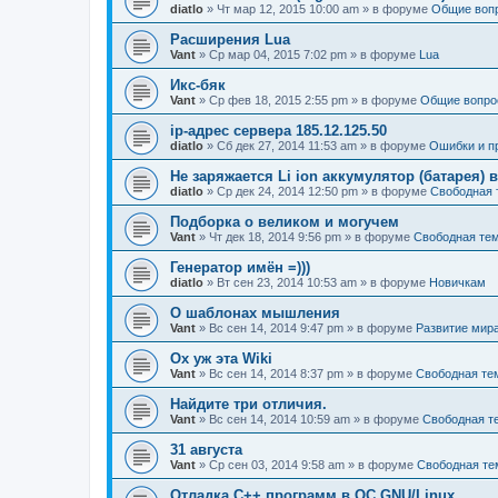
diatlo
» Чт мар 12, 2015 10:00 am » в форуме
Общие воп
Расширения Lua
Vant
» Ср мар 04, 2015 7:02 pm » в форуме
Lua
Икс-бяк
Vant
» Ср фев 18, 2015 2:55 pm » в форуме
Общие вопро
ip-адрес сервера 185.12.125.50
diatlo
» Сб дек 27, 2014 11:53 am » в форуме
Ошибки и п
Не заряжается Li ion аккумулятор (батарея) в
diatlo
» Ср дек 24, 2014 12:50 pm » в форуме
Свободная 
Подборка о великом и могучем
Vant
» Чт дек 18, 2014 9:56 pm » в форуме
Свободная те
Генератор имён =)))
diatlo
» Вт сен 23, 2014 10:53 am » в форуме
Новичкам
О шаблонах мышления
Vant
» Вс сен 14, 2014 9:47 pm » в форуме
Развитие мир
Ох уж эта Wiki
Vant
» Вс сен 14, 2014 8:37 pm » в форуме
Свободная те
Найдите три отличия.
Vant
» Вс сен 14, 2014 10:59 am » в форуме
Свободная т
31 августа
Vant
» Ср сен 03, 2014 9:58 am » в форуме
Свободная те
Отладка C++ программ в ОС GNU/Linux