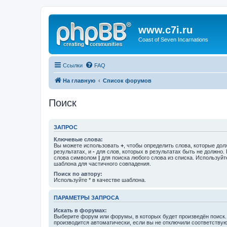
www.c7i.ru
Coast of Seven Incarnations
Ссылки
FAQ
На главную
Список форумов
Поиск
ЗАПРОС
Ключевые слова:
Вы можете использовать
+
, чтобы определить слова, которые дол
результатах, и
-
для слов, которых в результатах быть не должно.
слова символом
|
для поиска любого слова из списка. Используй
шаблона для частичного совпадения.
Поиск по автору:
Используйте * в качестве шаблона.
ПАРАМЕТРЫ ЗАПРОСА
Искать в форумах:
Выберите форум или форумы, в которых будет произведён поиск
производится автоматически, если вы не отключили соответству