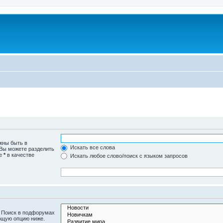
жны быть в
Искать все слова
 Вы можете разделить
те
*
в качестве
Искать любое слово/поиск с языком запросов
. Поиск в подфорумах
ющую опцию ниже.