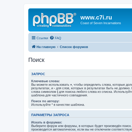
www.c7i.ru
Coast of Seven Incarnations
Ссылки
FAQ
На главную
Список форумов
Поиск
ЗАПРОС
Ключевые слова:
Вы можете использовать
+
, чтобы определить слова, которые дол
результатах, и
-
для слов, которых в результатах быть не должно.
слова символом
|
для поиска любого слова из списка. Используй
шаблона для частичного совпадения.
Поиск по автору:
Используйте * в качестве шаблона.
ПАРАМЕТРЫ ЗАПРОСА
Искать в форумах:
Выберите форум или форумы, в которых будет произведён поиск
производится автоматически, если вы не отключили соответству