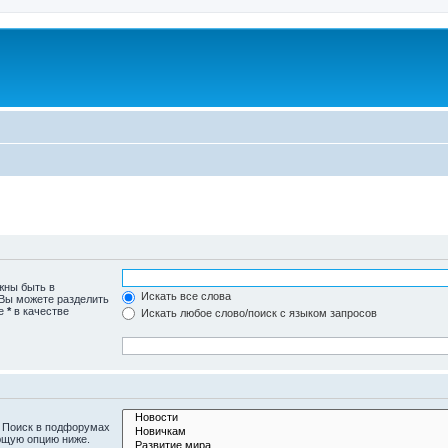
жны быть в
Искать все слова
 Вы можете разделить
те
*
в качестве
Искать любое слово/поиск с языком запросов
. Поиск в подфорумах
ющую опцию ниже.