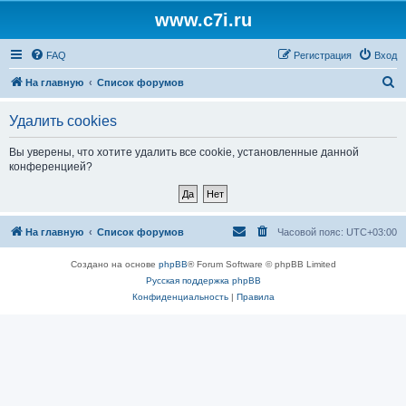
www.c7i.ru
FAQ
Регистрация
Вход
П
На главную
Список форумов
о
Удалить cookies
и
с
Вы уверены, что хотите удалить все cookie, установленные данной
конференцией?
к
На главную
Список форумов
Часовой пояс:
UTC+03:00
Создано на основе
phpBB
® Forum Software © phpBB Limited
Русская поддержка phpBB
Конфиденциальность
|
Правила