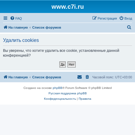
www.c7i.ru
FAQ
Регистрация
Вход
П
На главную
Список форумов
о
Удалить cookies
и
с
Вы уверены, что хотите удалить все cookie, установленные данной
конференцией?
к
На главную
Список форумов
Часовой пояс:
UTC+03:00
Создано на основе
phpBB
® Forum Software © phpBB Limited
Русская поддержка phpBB
Конфиденциальность
|
Правила