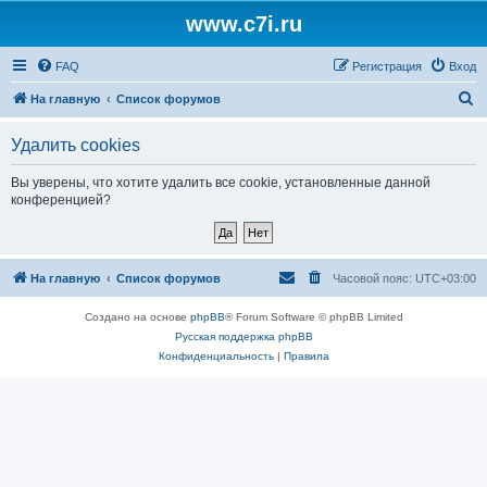
www.c7i.ru
FAQ
Регистрация
Вход
П
На главную
Список форумов
о
Удалить cookies
и
с
Вы уверены, что хотите удалить все cookie, установленные данной
конференцией?
к
На главную
Список форумов
Часовой пояс:
UTC+03:00
Создано на основе
phpBB
® Forum Software © phpBB Limited
Русская поддержка phpBB
Конфиденциальность
|
Правила