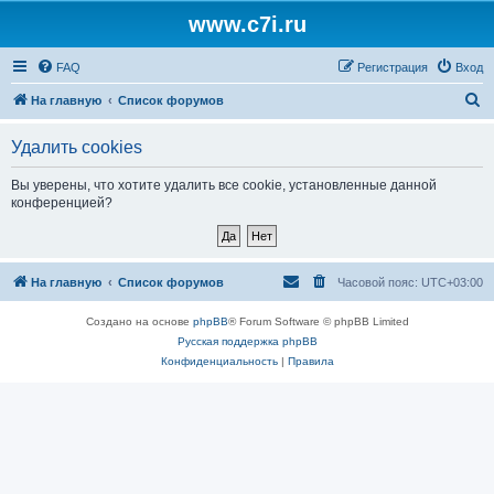
www.c7i.ru
FAQ
Регистрация
Вход
П
На главную
Список форумов
о
Удалить cookies
и
с
Вы уверены, что хотите удалить все cookie, установленные данной
конференцией?
к
На главную
Список форумов
Часовой пояс:
UTC+03:00
Создано на основе
phpBB
® Forum Software © phpBB Limited
Русская поддержка phpBB
Конфиденциальность
|
Правила