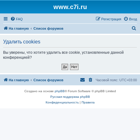
www.c7i.ru
FAQ
Регистрация
Вход
П
На главную
Список форумов
о
Удалить cookies
и
с
Вы уверены, что хотите удалить все cookie, установленные данной
конференцией?
к
На главную
Список форумов
Часовой пояс:
UTC+03:00
Создано на основе
phpBB
® Forum Software © phpBB Limited
Русская поддержка phpBB
Конфиденциальность
|
Правила