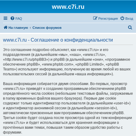
www.c7i.ru
FAQ
Регистрация
Вход
П
На главную
Список форумов
о
www.c7i.ru - Соглашение о конфиденциальности
и
с
Это соглашение подробно объясняет, как «www.c7i.ru» и его
подразделения (в дальнейшем «мы», «наш», «www.c7i.ru»,
к
«http://www.c7i.ru/phpBB3») и phpBB (в дальнейшем «они», «программное
обеспечение phpBB», «www.phpbb.com», «phpBB Limited», «phpBB
Teams») используют информацию, полученную во время любой из ваших
пользовательских сессий (в дальнейшем «ваша информация»).
Ваша информация собирается двумя способами. Во-первых, просмотр
«www.c7i.ru» приведёт к созданию программным обеспечением phpBB
определённого числа cookies (небольшие текстовые файлы, загружаемые
в папку временных файлов вашего браузера). Первые две cookie
содержат только идентификатор пользователя (в дальнейшем «user-id»)
и идентификатор анонимной сессии (в дальнейшем «session-id»),
автоматически присвоенные вам программным обеспечением phpBB.
Третья cookie будет создана после просмотра одной из тем конференции
«www.c7i.ru» и будет использоваться для хранения информации о
прочтённых вами темах, повышая таким образом удобство работы с
форумами.