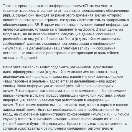
Также во время просмотра конференции «www.c7i.ru» мы можем
установить cookies, внешние по отношению к программному обеспечению
phpBB, однако они выходят за рамки этого документа, целью которого
является рассмотрение страниц, созданных исключительно программным
обеспечением phpBB. Вторым источником получения вашей информации
являются данные, которые вы отправляете на форум. Этими данными
могут быть, но не исчерпываются, следующие данные: сообщения,
размещённые под учётной записью Гостя (в дальнейшем «анонимные
сообщения»), данные, указанные при регистрации в конференции
«www.c7i.ru» (в дальнейшем «ваша учётная запись») и сообщения,
оставленные вами после регистрации и авторизации (в дальнейшем
«ваши сообщения»).
Ваша учётная запись будет содержать, как минимум, однозначно
идентифицируемое имя (в дальнейшем «ваше имя пользователя»),
индивидуальный пароль для входа под вашей учётной записью (далее
«ваш пароль») и реальный адрес email (в дальнейшем «ваш адрес
email»). Ваша информация из вашей учётной записи на форумах
«www.c7i.ru» охраняется законами о защите компьютерной информации,
применяемыми в стране, предоставляющей нам услуги хостинга. Любая
информация, запрашиваемая при регистрации в конференции
«www.c7i.ru», кроме вашего имени пользователя, вашего пароля и вашего
адреса email, может быть как необходимой, так и необязательной ко
вводу, на усмотрение администрации конференции «www.c7i.ru». В любом
случае у вас есть возможность выбрать, какая информация из вашей
учётной записи будет общедоступна. Кроме того, у вас есть возможность
согласиться/отказаться от получения сообщений, автоматически