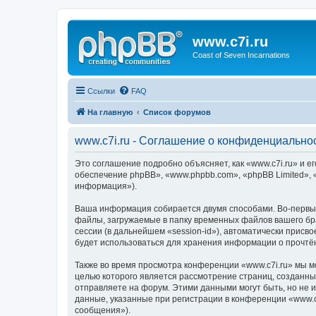
www.c7i.ru
Coast of Seven Incarnations
Ссылки
FAQ
На главную
Список форумов
www.c7i.ru - Соглашение о конфиденциально
Это соглашение подробно объясняет, как «www.c7i.ru» и ег
обеспечение phpBB», «www.phpbb.com», «phpBB Limited»,
информация»).
Ваша информация собирается двумя способами. Во-первых
файлы, загружаемые в папку временных файлов вашего бра
сессии (в дальнейшем «session-id»), автоматически присв
будет использоваться для хранения информации о прочтё
Также во время просмотра конференции «www.c7i.ru» мы м
целью которого является рассмотрение страниц, создан
отправляете на форум. Этими данными могут быть, но не
данные, указанные при регистрации в конференции «www.c
сообщения»).