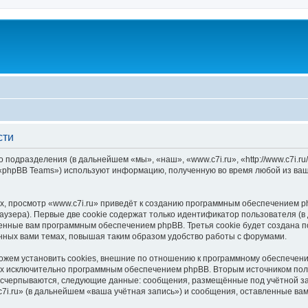
сти
о подразделения (в дальнейшем «мы», «наш», «www.c7i.ru», «http://www.c7i.
 «phpBB Teams») используют информацию, полученную во время любой из ваш
, просмотр «www.c7i.ru» приведёт к созданию программным обеспечением p
узера). Первые две cookie содержат только идентификатор пользователя (в
оенные вам программным обеспечением phpBB. Третья cookie будет создана п
нных вами темах, повышая таким образом удобство работы с форумами.
ожем установить cookies, внешние по отношению к программному обеспечению
ных исключительно программным обеспечением phpBB. Вторым источником по
 исчерпываются, следующие данные: сообщения, размещённые под учётной з
7i.ru» (в дальнейшем «ваша учётная запись») и сообщения, оставленные ва