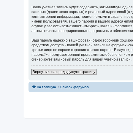
Ваша учётная запись будет содержать, как минимум, одн
записью (далее «ваш пароль») и реальный адрес email (в
компьютерной информации, применяемыми в стране, предо
имени пользователя, вашего пароля и вашего адреса email
случае у вас есть возможность выбрать, какая информация
автоматически сгенерированных программным обеспечени
Ваш пароль надёжно зашифрован (односторонним хэширован
средством доступа к вашей учётной записи на форумах «www.
третье лицо не вправе спрашивать ваш пароль. В случае,
пароль?», предусмотренной программным обеспечением ph
сгенерирует вам новый пароль для вашей учётной записи.
Вернуться на предыдущую страницу
На главную
Список форумов