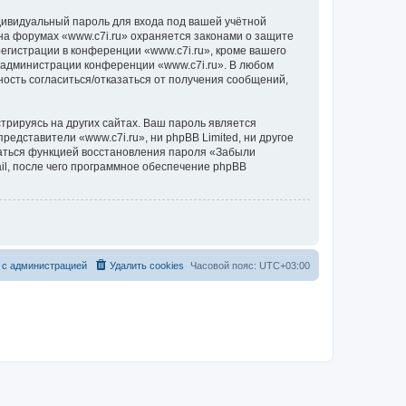
дивидуальный пароль для входа под вашей учётной
на форумах «www.c7i.ru» охраняется законами о защите
гистрации в конференции «www.c7i.ru», кроме вашего
е администрации конференции «www.c7i.ru». В любом
ность согласиться/отказаться от получения сообщений,
рируясь на других сайтах. Ваш пароль является
представители «www.c7i.ru», ни phpBB Limited, ни другое
оваться функцией восстановления пароля «Забыли
l, после чего программное обеспечение phpBB
 с администрацией
Удалить cookies
Часовой пояс:
UTC+03:00