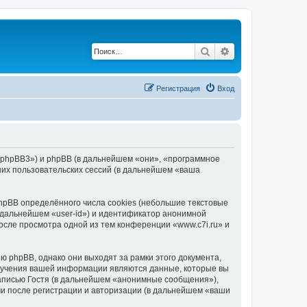
Поиск
Расширенный по
Регистрация
Вход
ru/phpBB3») и phpBB (в дальнейшем «они», «программное
их пользовательских сессий (в дальнейшем «ваша
hpBB определённого числа cookies (небольшие текстовые
 дальнейшем «user-id») и идентификатор анонимной
осле просмотра одной из тем конференции «www.c7i.ru» и
 phpBB, однако они выходят за рамки этого документа,
лучения вашей информации являются данные, которые вы
аписью Гостя (в дальнейшем «анонимные сообщения»),
ми после регистрации и авторизации (в дальнейшем «ваши