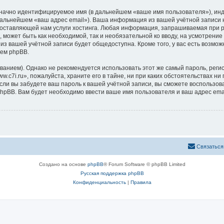
означно идентифицируемое имя (в дальнейшем «ваше имя пользователя»), ин
 дальнейшем «ваш адрес email»). Ваша информация из вашей учётной записи 
ставляющей нам услуги хостинга. Любая информация, запрашиваемая при ре
, может быть как необходимой, так и необязательной ко вводу, на усмотрени
 из вашей учётной записи будет общедоступна. Кроме того, у вас есть возмож
ем phpBB.
ием). Однако не рекомендуется использовать этот же самый пароль, регист
c7i.ru», пожалуйста, храните его в тайне, ни при каких обстоятельствах ни 
 если вы забудете ваш пароль к вашей учётной записи, вы сможете воспольз
pBB. Вам будет необходимо ввести ваше имя пользователя и ваш адрес emai
Связаться
Создано на основе
phpBB
® Forum Software © phpBB Limited
Русская поддержка phpBB
Конфиденциальность
|
Правила