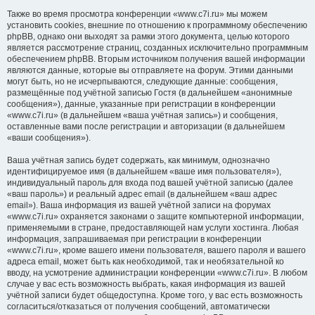
Также во время просмотра конференции «www.c7i.ru» мы можем
установить cookies, внешние по отношению к программному обеспечению
phpBB, однако они выходят за рамки этого документа, целью которого
является рассмотрение страниц, созданных исключительно программным
обеспечением phpBB. Вторым источником получения вашей информации
являются данные, которые вы отправляете на форум. Этими данными
могут быть, но не исчерпываются, следующие данные: сообщения,
размещённые под учётной записью Гостя (в дальнейшем «анонимные
сообщения»), данные, указанные при регистрации в конференции
«www.c7i.ru» (в дальнейшем «ваша учётная запись») и сообщения,
оставленные вами после регистрации и авторизации (в дальнейшем
«ваши сообщения»).
Ваша учётная запись будет содержать, как минимум, однозначно
идентифицируемое имя (в дальнейшем «ваше имя пользователя»),
индивидуальный пароль для входа под вашей учётной записью (далее
«ваш пароль») и реальный адрес email (в дальнейшем «ваш адрес
email»). Ваша информация из вашей учётной записи на форумах
«www.c7i.ru» охраняется законами о защите компьютерной информации,
применяемыми в стране, предоставляющей нам услуги хостинга. Любая
информация, запрашиваемая при регистрации в конференции
«www.c7i.ru», кроме вашего имени пользователя, вашего пароля и вашего
адреса email, может быть как необходимой, так и необязательной ко
вводу, на усмотрение администрации конференции «www.c7i.ru». В любом
случае у вас есть возможность выбрать, какая информация из вашей
учётной записи будет общедоступна. Кроме того, у вас есть возможность
согласиться/отказаться от получения сообщений, автоматически