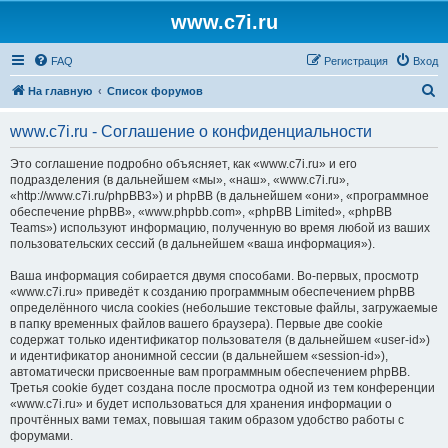
www.c7i.ru
FAQ
Регистрация
Вход
П
На главную
Список форумов
о
www.c7i.ru - Соглашение о конфиденциальности
и
с
Это соглашение подробно объясняет, как «www.c7i.ru» и его
подразделения (в дальнейшем «мы», «наш», «www.c7i.ru»,
к
«http://www.c7i.ru/phpBB3») и phpBB (в дальнейшем «они», «программное
обеспечение phpBB», «www.phpbb.com», «phpBB Limited», «phpBB
Teams») используют информацию, полученную во время любой из ваших
пользовательских сессий (в дальнейшем «ваша информация»).
Ваша информация собирается двумя способами. Во-первых, просмотр
«www.c7i.ru» приведёт к созданию программным обеспечением phpBB
определённого числа cookies (небольшие текстовые файлы, загружаемые
в папку временных файлов вашего браузера). Первые две cookie
содержат только идентификатор пользователя (в дальнейшем «user-id»)
и идентификатор анонимной сессии (в дальнейшем «session-id»),
автоматически присвоенные вам программным обеспечением phpBB.
Третья cookie будет создана после просмотра одной из тем конференции
«www.c7i.ru» и будет использоваться для хранения информации о
прочтённых вами темах, повышая таким образом удобство работы с
форумами.