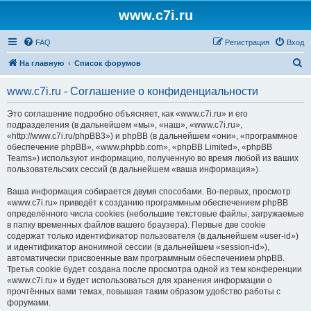
www.c7i.ru
FAQ
Регистрация
Вход
П
На главную
Список форумов
о
www.c7i.ru - Соглашение о конфиденциальности
и
с
Это соглашение подробно объясняет, как «www.c7i.ru» и его
подразделения (в дальнейшем «мы», «наш», «www.c7i.ru»,
к
«http://www.c7i.ru/phpBB3») и phpBB (в дальнейшем «они», «программное
обеспечение phpBB», «www.phpbb.com», «phpBB Limited», «phpBB
Teams») используют информацию, полученную во время любой из ваших
пользовательских сессий (в дальнейшем «ваша информация»).
Ваша информация собирается двумя способами. Во-первых, просмотр
«www.c7i.ru» приведёт к созданию программным обеспечением phpBB
определённого числа cookies (небольшие текстовые файлы, загружаемые
в папку временных файлов вашего браузера). Первые две cookie
содержат только идентификатор пользователя (в дальнейшем «user-id»)
и идентификатор анонимной сессии (в дальнейшем «session-id»),
автоматически присвоенные вам программным обеспечением phpBB.
Третья cookie будет создана после просмотра одной из тем конференции
«www.c7i.ru» и будет использоваться для хранения информации о
прочтённых вами темах, повышая таким образом удобство работы с
форумами.