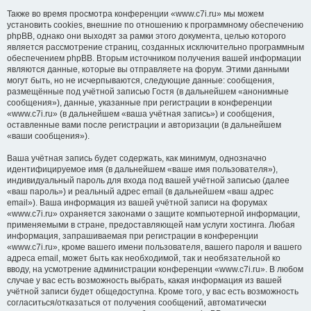
Также во время просмотра конференции «www.c7i.ru» мы можем
установить cookies, внешние по отношению к программному обеспечению
phpBB, однако они выходят за рамки этого документа, целью которого
является рассмотрение страниц, созданных исключительно программным
обеспечением phpBB. Вторым источником получения вашей информации
являются данные, которые вы отправляете на форум. Этими данными
могут быть, но не исчерпываются, следующие данные: сообщения,
размещённые под учётной записью Гостя (в дальнейшем «анонимные
сообщения»), данные, указанные при регистрации в конференции
«www.c7i.ru» (в дальнейшем «ваша учётная запись») и сообщения,
оставленные вами после регистрации и авторизации (в дальнейшем
«ваши сообщения»).
Ваша учётная запись будет содержать, как минимум, однозначно
идентифицируемое имя (в дальнейшем «ваше имя пользователя»),
индивидуальный пароль для входа под вашей учётной записью (далее
«ваш пароль») и реальный адрес email (в дальнейшем «ваш адрес
email»). Ваша информация из вашей учётной записи на форумах
«www.c7i.ru» охраняется законами о защите компьютерной информации,
применяемыми в стране, предоставляющей нам услуги хостинга. Любая
информация, запрашиваемая при регистрации в конференции
«www.c7i.ru», кроме вашего имени пользователя, вашего пароля и вашего
адреса email, может быть как необходимой, так и необязательной ко
вводу, на усмотрение администрации конференции «www.c7i.ru». В любом
случае у вас есть возможность выбрать, какая информация из вашей
учётной записи будет общедоступна. Кроме того, у вас есть возможность
согласиться/отказаться от получения сообщений, автоматически