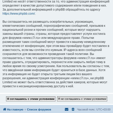
Limited не несёт ответственности за то, что администрация конференций
определяет в качестве допустимого содержания и/или поведения в них.
За дополнительной информацией о phpBB обращайтесь по адресу
https://www.phpbb.com/
.
Вы соглашаетесь не размещать оскорбительных, угрожающих,
клеветнических сообщений, порнографических сообщений, призывов к
национальной розни и прочих сообщений, которые могут нарушить
законы вашей страны, страны, которая предоставляет услуги хостинга
для форумов «www.c7i.ru» или международное право. Попытки
размещения таких сообщений могут привести к вашему немедленному
отключению от конференции, при этом ваш провайдер будет поставлен в
известность, если мы сочтём это нужным. IP-адреса всех сообщений
сохраняются для возможности проведения такой политики. Вы
соглашаетесь с тем, что администраторы форумов «www.c7i.ru» имеют
право удалить, отредактировать, перенести или закрыть любую тему в
любое время по своему усмотрению. Как пользователь вы согласны с тем,
что введённая вами информация будет храниться в базе данных. Хотя
эта информация не будет открыта третьим лицам без вашего
разрешения, ни администрация конференции «www.c7i.ru», ни phpBB
Limited не может быть ответственна за действия хакеров, которые могут
привести к несанкционированному доступу к ней.
На главную
Список форумов
Часовой пояс:
UTC+03:00