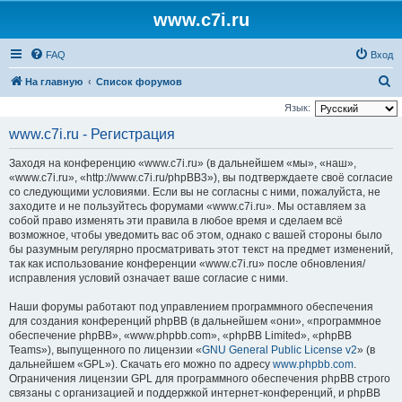
www.c7i.ru
FAQ
Вход
П
На главную
Список форумов
о
Язык:
и
www.c7i.ru - Регистрация
с
Заходя на конференцию «www.c7i.ru» (в дальнейшем «мы», «наш»,
к
«www.c7i.ru», «http://www.c7i.ru/phpBB3»), вы подтверждаете своё согласие
со следующими условиями. Если вы не согласны с ними, пожалуйста, не
заходите и не пользуйтесь форумами «www.c7i.ru». Мы оставляем за
собой право изменять эти правила в любое время и сделаем всё
возможное, чтобы уведомить вас об этом, однако с вашей стороны было
бы разумным регулярно просматривать этот текст на предмет изменений,
так как использование конференции «www.c7i.ru» после обновления/
исправления условий означает ваше согласие с ними.
Наши форумы работают под управлением программного обеспечения
для создания конференций phpBB (в дальнейшем «они», «программное
обеспечение phpBB», «www.phpbb.com», «phpBB Limited», «phpBB
Teams»), выпущенного по лицензии «
GNU General Public License v2
» (в
дальнейшем «GPL»). Скачать его можно по адресу
www.phpbb.com
.
Ограничения лицензии GPL для программного обеспечения phpBB строго
связаны с организацией и поддержкой интернет-конференций, и phpBB