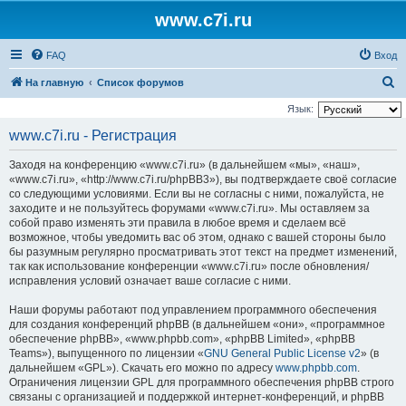
www.c7i.ru
FAQ
Вход
П
На главную
Список форумов
о
Язык:
и
www.c7i.ru - Регистрация
с
Заходя на конференцию «www.c7i.ru» (в дальнейшем «мы», «наш»,
к
«www.c7i.ru», «http://www.c7i.ru/phpBB3»), вы подтверждаете своё согласие
со следующими условиями. Если вы не согласны с ними, пожалуйста, не
заходите и не пользуйтесь форумами «www.c7i.ru». Мы оставляем за
собой право изменять эти правила в любое время и сделаем всё
возможное, чтобы уведомить вас об этом, однако с вашей стороны было
бы разумным регулярно просматривать этот текст на предмет изменений,
так как использование конференции «www.c7i.ru» после обновления/
исправления условий означает ваше согласие с ними.
Наши форумы работают под управлением программного обеспечения
для создания конференций phpBB (в дальнейшем «они», «программное
обеспечение phpBB», «www.phpbb.com», «phpBB Limited», «phpBB
Teams»), выпущенного по лицензии «
GNU General Public License v2
» (в
дальнейшем «GPL»). Скачать его можно по адресу
www.phpbb.com
.
Ограничения лицензии GPL для программного обеспечения phpBB строго
связаны с организацией и поддержкой интернет-конференций, и phpBB