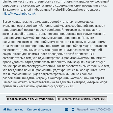
Limited не несёт ответственности за то, что администрация конференций
определяет в качестве допустимого содержания и/или поведения в них.
За дополнительной информацией о phpBB обращайтесь по адресу
https://www.phpbb.com/
.
Вы соглашаетесь не размещать оскорбительных, угрожающих,
клеветнических сообщений, порнографических сообщений, призывов к
национальной розни и прочих сообщений, которые могут нарушить
законы вашей страны, страны, которая предоставляет услуги хостинга
для форумов «www.c7i.ru» или международное право. Попытки
размещения таких сообщений могут привести к вашему немедленному
отключению от конференции, при этом ваш провайдер будет поставлен в
известность, если мы сочтём это нужным. IP-адреса всех сообщений
сохраняются для возможности проведения такой политики. Вы
соглашаетесь с тем, что администраторы форумов «www.c7i.ru» имеют
право удалить, отредактировать, перенести или закрыть любую тему в
любое время по своему усмотрению. Как пользователь вы согласны с тем,
что введённая вами информация будет храниться в базе данных. Хотя
эта информация не будет открыта третьим лицам без вашего
разрешения, ни администрация конференции «www.c7i.ru», ни phpBB
Limited не может быть ответственна за действия хакеров, которые могут
привести к несанкционированному доступу к ней.
На главную
Список форумов
Часовой пояс:
UTC+03:00