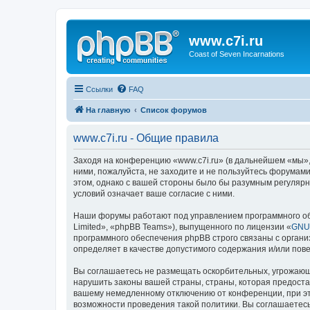
www.c7i.ru
Coast of Seven Incarnations
Ссылки
FAQ
На главную
Список форумов
www.c7i.ru - Общие правила
Заходя на конференцию «www.c7i.ru» (в дальнейшем «мы», «
ними, пожалуйста, не заходите и не пользуйтесь форумами
этом, однако с вашей стороны было бы разумным регулярн
условий означает ваше согласие с ними.
Наши форумы работают под управлением программного об
Limited», «phpBB Teams»), выпущенного по лицензии «
GNU 
программного обеспечения phpBB строго связаны с органи
определяет в качестве допустимого содержания и/или по
Вы соглашаетесь не размещать оскорбительных, угрожающ
нарушить законы вашей страны, страны, которая предоста
вашему немедленному отключению от конференции, при это
возможности проведения такой политики. Вы соглашаетесь