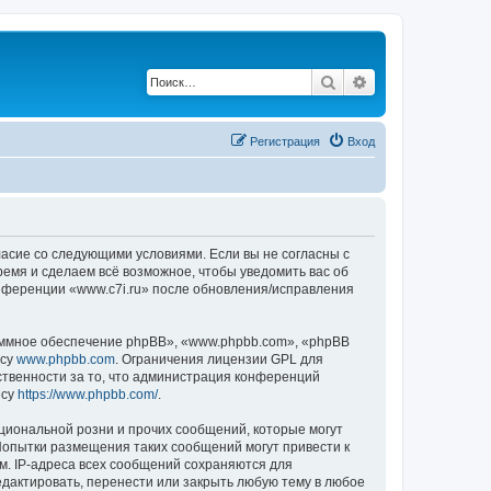
Поиск
Расширенный по
Регистрация
Вход
гласие со следующими условиями. Если вы не согласны с
ремя и сделаем всё возможное, чтобы уведомить вас об
онференции «www.c7i.ru» после обновления/исправления
ммное обеспечение phpBB», «www.phpbb.com», «phpBB
есу
www.phpbb.com
. Ограничения лицензии GPL для
ственности за то, что администрация конференций
есу
https://www.phpbb.com/
.
циональной розни и прочих сообщений, которые могут
Попытки размещения таких сообщений могут привести к
м. IP-адреса всех сообщений сохраняются для
едактировать, перенести или закрыть любую тему в любое