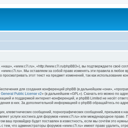
наш», «www.c7i.ru», «http://www.c7i.ru/phpBB3»), вы подтверждаете своё со
 «www.c7i.ru». Мы оставляем за собой право изменять эти правила в любое в
о просматривать этот текст на предмет изменений, так как использование к
еспечения для создания конференций phpBB (в дальнейшем «они», «програ
General Public License v2
» (в дальнейшем «GPL»). Скачать его можно по адр
зацией и поддержкой интернет-конференций, и phpBB Limited не несёт ответ
ведения в них. За дополнительной информацией о phpBB обращайтесь по адр
их, клеветнических сообщений, порнографических сообщений, призывов к на
вляет услуги хостинга для форумов «www.c7i.ru» или международное право. 
м ваш провайдер будет поставлен в известность, если мы сочтём это нужны
 с тем, что администраторы форумов «www.c7i.ru» имеют право удалить, отр