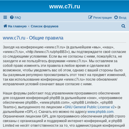
www.c7i.ru
FAQ
Регистрация
Вход
П
На главную
Список форумов
о
www.c7i.ru - Общие правила
и
с
Заходя на конференцию «www.c7i.ru» (в дальнейшем «мы», «наш»,
«www.c7i.ru», «http://www.c7i.ru/phpBB3»), вы подтверждаете своё согласие
к
со следующими условиями. Если вы не согласны с ними, пожалуйста, не
заходите и не пользуйтесь форумами «www.c7i.ru». Мы оставляем за
собой право изменять эти правила в любое время и сделаем всё
возможное, чтобы уведомить вас об этом, однако с вашей стороны было
бы разумным регулярно просматривать этот текст на предмет изменений,
так как использование конференции «www.c7i.ru» после обновления/
исправления условий означает ваше согласие с ними.
Наши форумы работают под управлением программного обеспечения
для создания конференций phpBB (в дальнейшем «они», «программное
обеспечение phpBB», «www.phpbb.com», «phpBB Limited», «phpBB
Teams»), выпущенного по лицензии «
GNU General Public License v2
» (в
дальнейшем «GPL»). Скачать его можно по адресу
www.phpbb.com
.
Ограничения лицензии GPL для программного обеспечения phpBB строго
связаны с организацией и поддержкой интернет-конференций, и phpBB
Limited не несёт ответственности за то, что администрация конференций