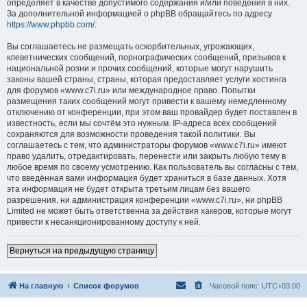
определяет в качестве допустимого содержания и/или поведения в них.
За дополнительной информацией о phpBB обращайтесь по адресу
https://www.phpbb.com/
.
Вы соглашаетесь не размещать оскорбительных, угрожающих,
клеветнических сообщений, порнографических сообщений, призывов к
национальной розни и прочих сообщений, которые могут нарушить
законы вашей страны, страны, которая предоставляет услуги хостинга
для форумов «www.c7i.ru» или международное право. Попытки
размещения таких сообщений могут привести к вашему немедленному
отключению от конференции, при этом ваш провайдер будет поставлен в
известность, если мы сочтём это нужным. IP-адреса всех сообщений
сохраняются для возможности проведения такой политики. Вы
соглашаетесь с тем, что администраторы форумов «www.c7i.ru» имеют
право удалить, отредактировать, перенести или закрыть любую тему в
любое время по своему усмотрению. Как пользователь вы согласны с тем,
что введённая вами информация будет храниться в базе данных. Хотя
эта информация не будет открыта третьим лицам без вашего
разрешения, ни администрация конференции «www.c7i.ru», ни phpBB
Limited не может быть ответственна за действия хакеров, которые могут
привести к несанкционированному доступу к ней.
Вернуться на предыдущую страницу
На главную
Список форумов
Часовой пояс:
UTC+03:00