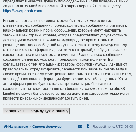
определяет в качестве допустимого содержания и/или поведения в них.
За дополнительной информацией о phpBB обращайтесь по адресу
https://www.phpbb.com/
.
Вы соглашаетесь не размещать оскорбительных, угрожающих,
клеветнических сообщений, порнографических сообщений, призывов к
национальной розни и прочих сообщений, которые могут нарушить
законы вашей страны, страны, которая предоставляет услуги хостинга
для форумов «www.c7i.ru» или международное право. Попытки
размещения таких сообщений могут привести к вашему немедленному
отключению от конференции, при этом ваш провайдер будет поставлен в
известность, если мы сочтём это нужным. IP-адреса всех сообщений
сохраняются для возможности проведения такой политики. Вы
соглашаетесь с тем, что администраторы форумов «www.c7i.ru» имеют
право удалить, отредактировать, перенести или закрыть любую тему в
любое время по своему усмотрению. Как пользователь вы согласны с тем,
что введённая вами информация будет храниться в базе данных. Хотя
эта информация не будет открыта третьим лицам без вашего
разрешения, ни администрация конференции «www.c7i.ru», ни phpBB
Limited не может быть ответственна за действия хакеров, которые могут
привести к несанкционированному доступу к ней.
Вернуться на предыдущую страницу
На главную
Список форумов
Часовой пояс:
UTC+03:00