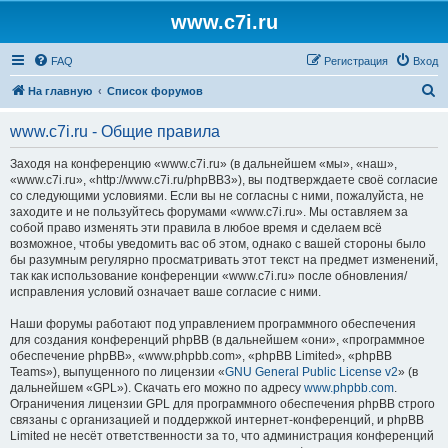
www.c7i.ru
FAQ
Регистрация
Вход
П
На главную
Список форумов
о
www.c7i.ru - Общие правила
и
с
Заходя на конференцию «www.c7i.ru» (в дальнейшем «мы», «наш»,
«www.c7i.ru», «http://www.c7i.ru/phpBB3»), вы подтверждаете своё согласие
к
со следующими условиями. Если вы не согласны с ними, пожалуйста, не
заходите и не пользуйтесь форумами «www.c7i.ru». Мы оставляем за
собой право изменять эти правила в любое время и сделаем всё
возможное, чтобы уведомить вас об этом, однако с вашей стороны было
бы разумным регулярно просматривать этот текст на предмет изменений,
так как использование конференции «www.c7i.ru» после обновления/
исправления условий означает ваше согласие с ними.
Наши форумы работают под управлением программного обеспечения
для создания конференций phpBB (в дальнейшем «они», «программное
обеспечение phpBB», «www.phpbb.com», «phpBB Limited», «phpBB
Teams»), выпущенного по лицензии «
GNU General Public License v2
» (в
дальнейшем «GPL»). Скачать его можно по адресу
www.phpbb.com
.
Ограничения лицензии GPL для программного обеспечения phpBB строго
связаны с организацией и поддержкой интернет-конференций, и phpBB
Limited не несёт ответственности за то, что администрация конференций