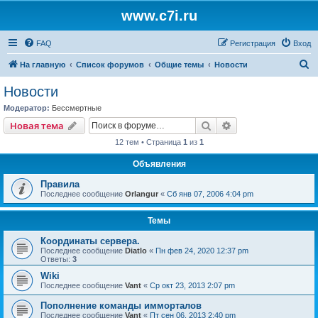
www.c7i.ru
FAQ
Регистрация
Вход
П
На главную
Список форумов
Общие темы
Новости
о
Новости
и
Модератор:
Бессмертные
с
Поиск
Расширенный пои
Новая тема
к
12 тем • Страница
1
из
1
Объявления
Правила
Последнее сообщение
Orlangur
«
Сб янв 07, 2006 4:04 pm
Темы
Координаты сервера.
Последнее сообщение
Diatlo
«
Пн фев 24, 2020 12:37 pm
Ответы:
3
Wiki
Последнее сообщение
Vant
«
Ср окт 23, 2013 2:07 pm
Пополнение команды имморталов
Последнее сообщение
Vant
«
Пт сен 06, 2013 2:40 pm