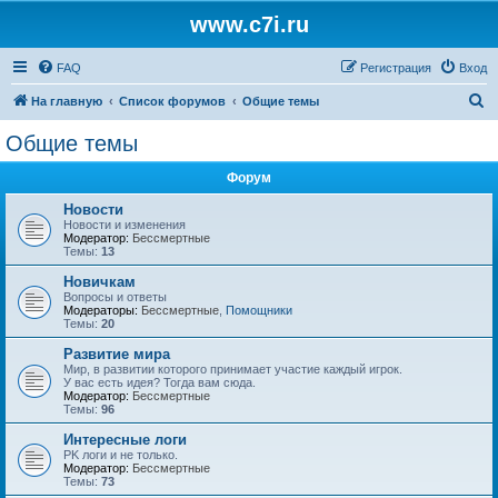
www.c7i.ru
FAQ
Регистрация
Вход
П
На главную
Список форумов
Общие темы
о
Общие темы
и
Форум
с
к
Новости
Новости и изменения
Модератор:
Бессмертные
Темы:
13
Новичкам
Вопросы и ответы
Модераторы:
Бессмертные
,
Помощники
Темы:
20
Развитие мира
Мир, в развитии которого принимает участие каждый игрок.
У вас есть идея? Тогда вам сюда.
Модератор:
Бессмертные
Темы:
96
Интересные логи
PK логи и не только.
Модератор:
Бессмертные
Темы:
73