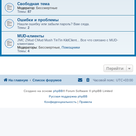
Свободная тема
Модератор:
Бессмертные
Темы:
87
Ошибки и проблемы
Нашли ошибку или забыли пароль? Вам сюда.
Темы:
2
MUD-клиенты
JMC ZMud CMud Mush TinTin KildClient... Все что связано с MUD-
клиентами.
Модераторы:
Бессмертные
,
Помощники
Темы:
4
Перейти
На главную
Список форумов
Часовой пояс:
UTC+03:00
Создано на основе
phpBB
® Forum Software © phpBB Limited
Русская поддержка phpBB
Конфиденциальность
|
Правила