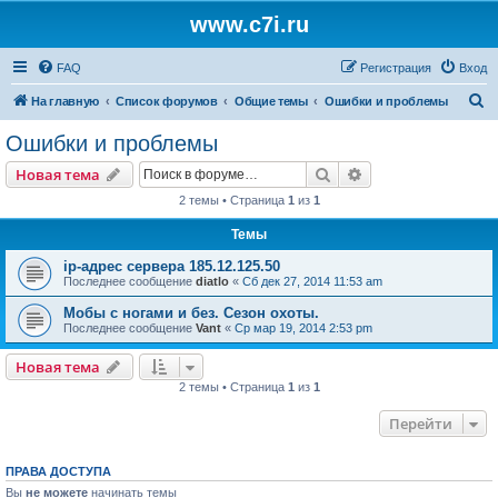
www.c7i.ru
FAQ
Регистрация
Вход
П
На главную
Список форумов
Общие темы
Ошибки и проблемы
о
Ошибки и проблемы
и
Поиск
Расширенный пои
Новая тема
с
2 темы • Страница
1
из
1
к
Темы
ip-адрес сервера 185.12.125.50
Последнее сообщение
diatlo
«
Сб дек 27, 2014 11:53 am
Мобы с ногами и без. Сезон охоты.
Последнее сообщение
Vant
«
Ср мар 19, 2014 2:53 pm
Новая тема
2 темы • Страница
1
из
1
Перейти
ПРАВА ДОСТУПА
Вы
не можете
начинать темы