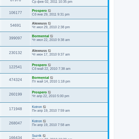
87976
Ср фев 02, 2011 10:35 pm
Prospero
106177
Сб янв 29, 2011 9:31 pm
Alexeuss
54691
Чт июл 29, 2010 2:38 pm
Bormental
399097
Чт июл 22, 2010 9:38 am
Alexeuss
230132
Чт июн 17, 2010 9:37 am
Prospero
122541
Сб май 22, 2010 7:38 am
Bormental
474324
Пт май 14, 2010 1:18 pm
Prospero
260199
Чт апр 22, 2010 5:00 pm
Kotron
171948
Пн апр 19, 2010 7:59 am
Kotron
268047
Пн апр 19, 2010 7:58 am
Suzrik
166434