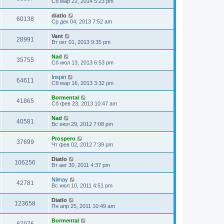
Сб мар 22, 2014 5:23 pm
diatlo
60138
Ср дек 04, 2013 7:52 am
Vant
28991
Вт окт 01, 2013 9:35 pm
Nad
35755
Сб июл 13, 2013 6:53 pm
Inspiri
64611
Сб мар 16, 2013 3:32 pm
Bormental
41865
Сб фев 23, 2013 10:47 am
Nad
40581
Вс июл 29, 2012 7:08 pm
Prospero
37699
Чт фев 02, 2012 7:39 pm
Diatlo
106256
Вт авг 30, 2011 4:37 pm
Nilmay
42781
Вс июл 10, 2011 4:51 pm
Diatlo
123658
Пн апр 25, 2011 10:49 am
Bormental