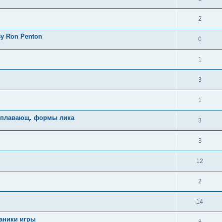
2
y Ron Penton
0
1
3
1
, плавающ. формы лика
3
3
12
2
14
аники игры