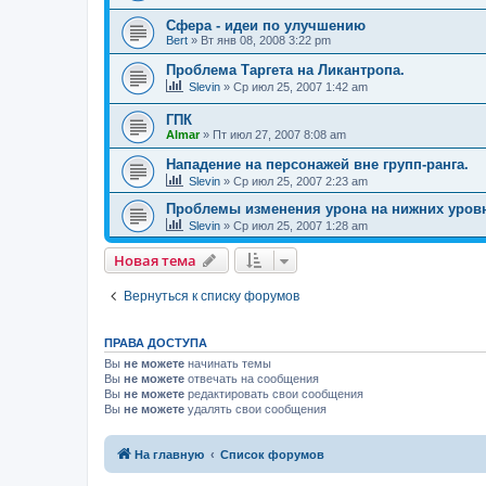
Сфера - идеи по улучшению
Bert
» Вт янв 08, 2008 3:22 pm
Проблема Таргета на Ликантропа.
Slevin
» Ср июл 25, 2007 1:42 am
ГПК
Almar
» Пт июл 27, 2007 8:08 am
Нападение на персонажей вне групп-ранга.
Slevin
» Ср июл 25, 2007 2:23 am
Проблемы изменения урона на нижних уров
Slevin
» Ср июл 25, 2007 1:28 am
Новая тема
Вернуться к списку форумов
ПРАВА ДОСТУПА
Вы
не можете
начинать темы
Вы
не можете
отвечать на сообщения
Вы
не можете
редактировать свои сообщения
Вы
не можете
удалять свои сообщения
На главную
Список форумов