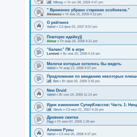
Nilmay
» Чт окт 08, 2009 4:47 pm
" Временно убрано старение особняков."
Alexeuss
» Чт янв 15, 2009 4:10 pm
О рейтинге
Valriel
» Сб фев 03, 2007 8:57 pm
Повторю идейку))
Almar
» Пт мар 28, 2008 4:21 pm
"баланс" ПК в игре
Lermett
» Вс янв 20, 2008 4:19 am
Мелочи которые хотелось бы видеть
Valriel
» Чт мар 13, 2008 9:07 pm
Предложения по введению некоторых плюшек
Beli
» Вт фев 05, 2008 3:45 pm
New Druid
Valriel
» Вт сен 19, 2006 11:14 am
Идеи изменения СуперКлассов: Часть 1: Нин
Slevin
» Сб июл 21, 2007 8:26 pm
Древние свитки
Digg
» Пт июл 07, 2006 1:39 am
Алхеми Руны
Valriel
» Сб янв 05, 2008 4:37 pm