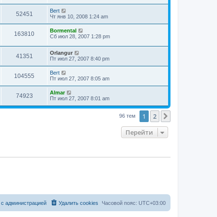
Bert
52451
Чт янв 10, 2008 1:24 am
Bormental
163810
Сб июл 28, 2007 1:28 pm
Orlangur
41351
Пт июл 27, 2007 8:40 pm
Bert
104555
Пт июл 27, 2007 8:05 am
Almar
74923
Пт июл 27, 2007 8:01 am
1
2
След.
96 тем
Перейти
 с администрацией
Удалить cookies
Часовой пояс:
UTC+03:00