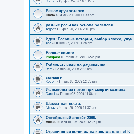
Kotron
» Ср фев 24, 2010 6:15 pm
Резюмируя хотелки
Diatlo
» Вт дек 29, 2009 7:33 am
разные расы как основа ролеплея
Argot
» Пн фев 20, 2006 2:16 pm
Идея: Расовые истории, выбор класса, улу
Xar
» Пт ноя 27, 2009 11:28 am
Баланс дамаги
Prospero
» Пт янв 08, 2010 5:34 pm
Гоблины - идеи по улучшению
Bert
» Вс янв 20, 2008 2:33 am
затишье
Kotron
» Пт дек 18, 2009 12:03 pm
Исчезновение петов при смерти хозяина
Daniela
» Пн ноя 02, 2009 11:06 am
Шахматная доска.
Nilmay
» Чт окт 29, 2009 11:37 am
Октябрьский апдейт 2009.
Alexeuss
» Вт окт 06, 2009 12:28 pm
Ограничение количества квестов для неПК