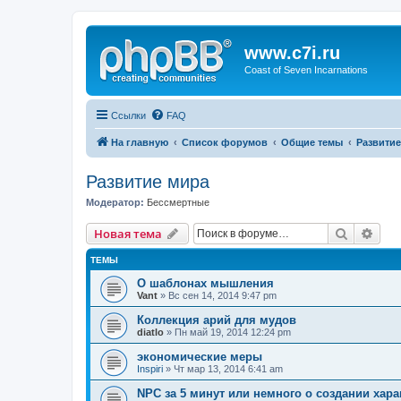
www.c7i.ru
Coast of Seven Incarnations
Ссылки
FAQ
На главную
Список форумов
Общие темы
Развитие
Развитие мира
Модератор:
Бессмертные
Поиск
Рас
Новая тема
ТЕМЫ
О шаблонах мышления
Vant
» Вс сен 14, 2014 9:47 pm
Коллекция арий для мудов
diatlo
» Пн май 19, 2014 12:24 pm
экономические меры
Inspiri
» Чт мар 13, 2014 6:41 am
NPC за 5 минут или немного о создании хар