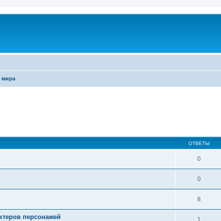
 мира
ширенный поиск
ОТВЕТЫ
0
0
8
актеров персонажей
1