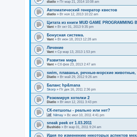
diatlo
» Пт мар 21, 2014 10:08 am
Автоматический генератор квестов
diatlo
» Вт ноя 12, 2013 10:22 am
Цитата из книги MUD GAME PROGRAMMING B
Vant
» Вт окт 01, 2013 9:35 pm
Бонусная система.
Vant
» Вт июн 18, 2013 12:28 am
Лечение
Vant
» Ср мар 13, 2013 1:53 pm
Развитие мира
Vant
» Сб фев 23, 2013 2:47 am
swim, плаванье, речные-морские животные
Diatlo
» Вт май 29, 2012 9:26 am
Баланс hp&mana
Skorp
» Пт дек 16, 2011 2:36 pm
Резюмируя хотелки 2
Diatlo
» Вт июл 12, 2011 3:43 pm
СК-петшопы - реально или нет?
Nilmay
» Вс июл 10, 2011 4:41 pm
sneak peek от 1.03.2011
Bushido
» Вт мар 01, 2011 9:24 am
Идея по изменению некоторых аспектов мех