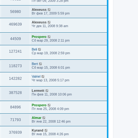
Пт окт 09, 2009 3:28 pm
Alexeuss
56980
Вт фев 17, 2009 5:59 pm
Alexeuss
469639
Чт дек 11, 2008 9:38 am
Prospero
44509
Сб мар 29, 2008 2:11 pm
Beli
127241
Ср мар 19, 2008 2:59 pm
Bert
118273
Сб мар 15, 2008 6:01 pm
Valriel
142282
Чт мар 13, 2008 5:17 pm
Lermett
387528
Пн фев 11, 2008 10:06 pm
Prospero
84896
Пт янв 25, 2008 4:09 pm
Almar
71793
Вт янв 22, 2008 12:46 pm
Kyrand
376939
Вт янв 15, 2008 4:26 pm