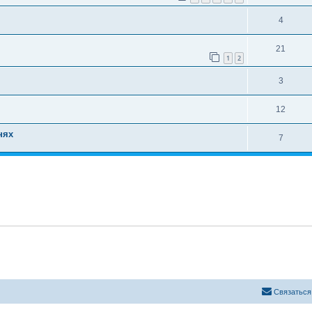
4
21
1
2
3
12
нях
7
Связаться