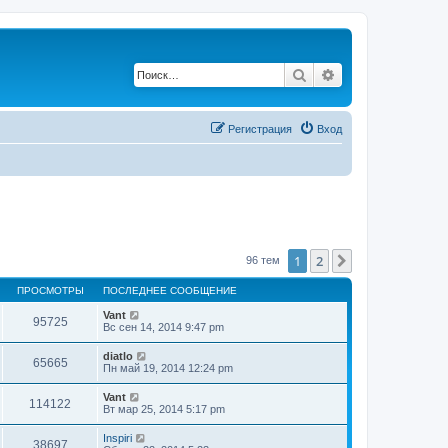
Поиск
Расширенный по
Регистрация
Вход
1
2
След.
96 тем
ПРОСМОТРЫ
ПОСЛЕДНЕЕ СООБЩЕНИЕ
Vant
95725
Вс сен 14, 2014 9:47 pm
diatlo
65665
Пн май 19, 2014 12:24 pm
Vant
114122
Вт мар 25, 2014 5:17 pm
Inspiri
38697