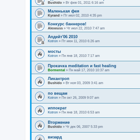
Bushido
» Вт фев 01, 2011 6:16 am
Маленькая фея
Kyrand
» Пт июл 02, 2010 4:35 pm
Конкурс баннеров!
Alexeuss
» Чт июл 22, 2010 7:47 am
Апдейт'06 2010
Kotron
» Пт июн 11, 2010 6:26 am
мосты
Kotron
» Пн янв 18, 2010 7:17 am
Прокачка meditation и fast healing
Bormental
» Пн май 17, 2010 10:37 am
Ликантроп
Bushido
» Вт ноя 03, 2009 3:41 am
по вещам
Kotron
» Пн окт 26, 2009 9:07 am
иппократ
Kotron
» Пн янв 18, 2010 6:53 am
Вторжение
Bushido
» Чт дек 06, 2007 5:33 pm
визард