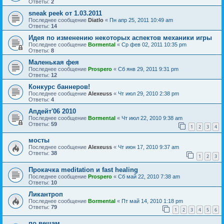
Ответы:
2
sneak peek от 1.03.2011
Последнее сообщение
Diatlo
«
Пн апр 25, 2011 10:49 am
Ответы:
14
Идея по изменению некоторых аспектов механики игры
Последнее сообщение
Bormental
«
Ср фев 02, 2011 10:35 pm
Ответы:
8
Маленькая фея
Последнее сообщение
Prospero
«
Сб янв 29, 2011 9:31 pm
Ответы:
12
Конкурс баннеров!
Последнее сообщение
Alexeuss
«
Чт июл 29, 2010 2:38 pm
Ответы:
4
Апдейт'06 2010
Последнее сообщение
Bormental
«
Чт июл 22, 2010 9:38 am
Ответы:
59
1
2
3
4
мосты
Последнее сообщение
Alexeuss
«
Чт июн 17, 2010 9:37 am
Ответы:
38
1
2
3
Прокачка meditation и fast healing
Последнее сообщение
Prospero
«
Сб май 22, 2010 7:38 am
Ответы:
10
Ликантроп
Последнее сообщение
Bormental
«
Пт май 14, 2010 1:18 pm
Ответы:
79
1
2
3
4
5
6
по вещам