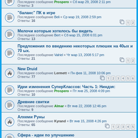
Последнее сообщение
Prospero
«
Сб мар 29, 2008 2:11 pm
Ответы:
3
"баланс" ПК в игре
Последнее сообщение
Beli
«
Ср мар 19, 2008 2:59 pm
Ответы:
16
1
2
Мелочи которые хотелось бы видеть
Последнее сообщение
Bert
«
Сб мар 15, 2008 6:01 pm
Ответы:
13
Предложения по введению некоторых плюшек на 40ых и
70 ых.
Последнее сообщение
Valriel
«
Чт мар 13, 2008 5:17 pm
Ответы:
21
1
2
New Druid
Последнее сообщение
Lermett
«
Пн фев 11, 2008 10:06 pm
Ответы:
77
1
2
3
4
5
6
Идеи изменения СуперКлассов: Часть 1: Ниндзя:
Последнее сообщение
Prospero
«
Пт янв 25, 2008 4:09 pm
Ответы:
10
Древние свитки
Последнее сообщение
Almar
«
Вт янв 22, 2008 12:46 pm
Ответы:
9
Алхеми Руны
Последнее сообщение
Kyrand
«
Вт янв 15, 2008 4:26 pm
Ответы:
65
1
2
3
4
5
Сфера - идеи по улучшению