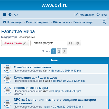
www.c7i.ru
FAQ
Регистрация
Вход
П
На главную
Список форумов
Общие темы
Развитие мира
о
Развитие мира
и
Модератор:
Бессмертные
с
Поиск
Расширенный пои
Новая тема
к
1
2
След.
96 тем
Темы
О шаблонах мышления
Последнее сообщение
Vant
«
Вс сен 14, 2014 9:47 pm
Коллекция арий для мудов
Последнее сообщение
diatlo
«
Пн май 19, 2014 12:24 pm
экономические меры
Последнее сообщение
Vant
«
Вт мар 25, 2014 5:17 pm
Ответы:
8
NPC за 5 минут или немного о создании характеров
персонажей
Последнее сообщение
Inspiri
«
Сб мар 22, 2014 5:23 pm