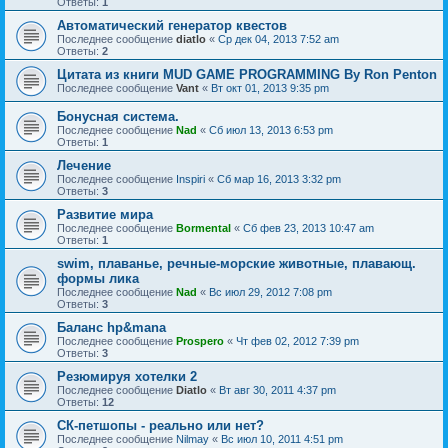
Ответы:
1
Автоматический генератор квестов
Последнее сообщение
diatlo
«
Ср дек 04, 2013 7:52 am
Ответы:
2
Цитата из книги MUD GAME PROGRAMMING By Ron Penton
Последнее сообщение
Vant
«
Вт окт 01, 2013 9:35 pm
Бонусная система.
Последнее сообщение
Nad
«
Сб июл 13, 2013 6:53 pm
Ответы:
1
Лечение
Последнее сообщение
Inspiri
«
Сб мар 16, 2013 3:32 pm
Ответы:
3
Развитие мира
Последнее сообщение
Bormental
«
Сб фев 23, 2013 10:47 am
Ответы:
1
swim, плаванье, речные-морские животные, плавающ.
формы лика
Последнее сообщение
Nad
«
Вс июл 29, 2012 7:08 pm
Ответы:
3
Баланс hp&mana
Последнее сообщение
Prospero
«
Чт фев 02, 2012 7:39 pm
Ответы:
3
Резюмируя хотелки 2
Последнее сообщение
Diatlo
«
Вт авг 30, 2011 4:37 pm
Ответы:
12
СК-петшопы - реально или нет?
Последнее сообщение
Nilmay
«
Вс июл 10, 2011 4:51 pm