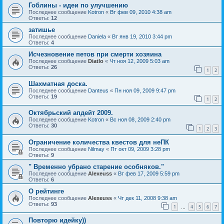
Гоблины - идеи по улучшению
Последнее сообщение
Kotron
«
Вт фев 09, 2010 4:38 am
Ответы:
12
затишье
Последнее сообщение
Daniela
«
Вт янв 19, 2010 3:44 pm
Ответы:
4
Исчезновение петов при смерти хозяина
Последнее сообщение
Diatlo
«
Чт ноя 12, 2009 5:03 am
Ответы:
26
1
2
Шахматная доска.
Последнее сообщение
Danteus
«
Пн ноя 09, 2009 9:47 pm
Ответы:
19
1
2
Октябрьский апдейт 2009.
Последнее сообщение
Kotron
«
Вс ноя 08, 2009 2:40 pm
Ответы:
30
1
2
3
Ограничение количества квестов для неПК
Последнее сообщение
Nilmay
«
Пт окт 09, 2009 3:28 pm
Ответы:
9
" Временно убрано старение особняков."
Последнее сообщение
Alexeuss
«
Вт фев 17, 2009 5:59 pm
Ответы:
6
О рейтинге
Последнее сообщение
Alexeuss
«
Чт дек 11, 2008 9:38 am
Ответы:
93
1
4
5
6
7
…
Повторю идейку))