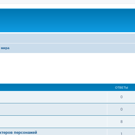
 мира
ширенный поиск
ОТВЕТЫ
0
0
8
актеров персонажей
1