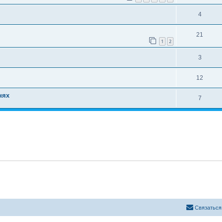
4
21
1
2
3
12
нях
7
Связаться