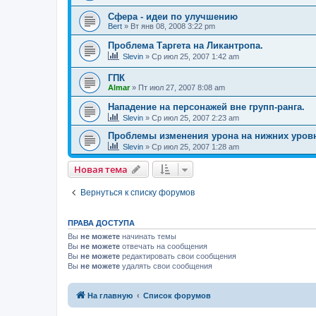
Сфера - идеи по улучшению
Bert
» Вт янв 08, 2008 3:22 pm
Проблема Таргета на Ликантропа.
Slevin
» Ср июл 25, 2007 1:42 am
ГПК
Almar
» Пт июл 27, 2007 8:08 am
Нападение на персонажей вне групп-ранга.
Slevin
» Ср июл 25, 2007 2:23 am
Проблемы изменения урона на нижних уров
Slevin
» Ср июл 25, 2007 1:28 am
Новая тема
Вернуться к списку форумов
ПРАВА ДОСТУПА
Вы
не можете
начинать темы
Вы
не можете
отвечать на сообщения
Вы
не можете
редактировать свои сообщения
Вы
не можете
удалять свои сообщения
На главную
Список форумов