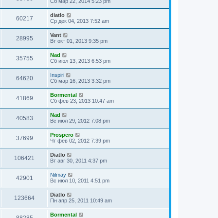
Сб мар 22, 2014 5:23 pm
diatlo
60217
Ср дек 04, 2013 7:52 am
Vant
28995
Вт окт 01, 2013 9:35 pm
Nad
35755
Сб июл 13, 2013 6:53 pm
Inspiri
64620
Сб мар 16, 2013 3:32 pm
Bormental
41869
Сб фев 23, 2013 10:47 am
Nad
40583
Вс июл 29, 2012 7:08 pm
Prospero
37699
Чт фев 02, 2012 7:39 pm
Diatlo
106421
Вт авг 30, 2011 4:37 pm
Nilmay
42901
Вс июл 10, 2011 4:51 pm
Diatlo
123664
Пн апр 25, 2011 10:49 am
Bormental