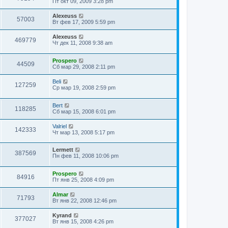
Пт окт 09, 2009 3:28 pm
Alexeuss
57003
Вт фев 17, 2009 5:59 pm
Alexeuss
469779
Чт дек 11, 2008 9:38 am
Prospero
44509
Сб мар 29, 2008 2:11 pm
Beli
127259
Ср мар 19, 2008 2:59 pm
Bert
118285
Сб мар 15, 2008 6:01 pm
Valriel
142333
Чт мар 13, 2008 5:17 pm
Lermett
387569
Пн фев 11, 2008 10:06 pm
Prospero
84916
Пт янв 25, 2008 4:09 pm
Almar
71793
Вт янв 22, 2008 12:46 pm
Kyrand
377027
Вт янв 15, 2008 4:26 pm