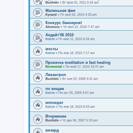
Bushido
» Вт фев 01, 2011 6:16 am
Маленькая фея
Kyrand
» Пт июл 02, 2010 4:35 pm
Конкурс баннеров!
Alexeuss
» Чт июл 22, 2010 7:47 am
Апдейт'06 2010
Kotron
» Пт июн 11, 2010 6:26 am
мосты
Kotron
» Пн янв 18, 2010 7:17 am
Прокачка meditation и fast healing
Bormental
» Пн май 17, 2010 10:37 am
Ликантроп
Bushido
» Вт ноя 03, 2009 3:41 am
по вещам
Kotron
» Пн окт 26, 2009 9:07 am
иппократ
Kotron
» Пн янв 18, 2010 6:53 am
Вторжение
Bushido
» Чт дек 06, 2007 5:33 pm
визард