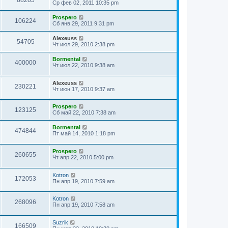
88285
Ср фев 02, 2011 10:35 pm
Prospero
106224
Сб янв 29, 2011 9:31 pm
Alexeuss
54705
Чт июл 29, 2010 2:38 pm
Bormental
400000
Чт июл 22, 2010 9:38 am
Alexeuss
230221
Чт июн 17, 2010 9:37 am
Prospero
123125
Сб май 22, 2010 7:38 am
Bormental
474844
Пт май 14, 2010 1:18 pm
Prospero
260655
Чт апр 22, 2010 5:00 pm
Kotron
172053
Пн апр 19, 2010 7:59 am
Kotron
268096
Пн апр 19, 2010 7:58 am
Suzrik
166509