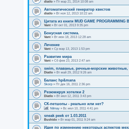
diatlo
» Пт мар 21, 2014 10:08 am
Автоматический генератор квестов
diatlo
» Вт ноя 12, 2013 10:22 am
Цитата из книги MUD GAME PROGRAMMING B
Vant
» Вт окт 01, 2013 9:35 pm
Бонусная система.
Vant
» Вт июн 18, 2013 12:28 am
Лечение
Vant
» Ср мар 13, 2013 1:53 pm
Развитие мира
Vant
» Сб фев 23, 2013 2:47 am
swim, плаванье, речные-морские животные
Diatlo
» Вт май 29, 2012 9:26 am
Баланс hp&mana
Skorp
» Пт дек 16, 2011 2:36 pm
Резюмируя хотелки 2
Diatlo
» Вт июл 12, 2011 3:43 pm
СК-петшопы - реально или нет?
Nilmay
» Вс июл 10, 2011 4:41 pm
sneak peek от 1.03.2011
Bushido
» Вт мар 01, 2011 9:24 am
Идея по изменению некоторых аспектов мех