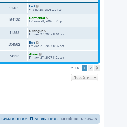
Bert
52465
Чт янв 10, 2008 1:24 am
Bormental
164130
Сб июл 28, 2007 1:28 pm
Orlangur
41353
Пт июл 27, 2007 8:40 pm
Bert
104562
Пт июл 27, 2007 8:05 am
Almar
74993
Пт июл 27, 2007 8:01 am
1
2
След.
96 тем
Перейти
 с администрацией
Удалить cookies
Часовой пояс:
UTC+03:00