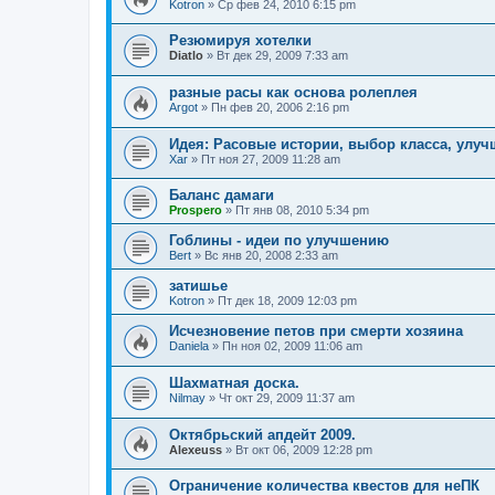
Kotron
» Ср фев 24, 2010 6:15 pm
Резюмируя хотелки
Diatlo
» Вт дек 29, 2009 7:33 am
разные расы как основа ролеплея
Argot
» Пн фев 20, 2006 2:16 pm
Идея: Расовые истории, выбор класса, улу
Xar
» Пт ноя 27, 2009 11:28 am
Баланс дамаги
Prospero
» Пт янв 08, 2010 5:34 pm
Гоблины - идеи по улучшению
Bert
» Вс янв 20, 2008 2:33 am
затишье
Kotron
» Пт дек 18, 2009 12:03 pm
Исчезновение петов при смерти хозяина
Daniela
» Пн ноя 02, 2009 11:06 am
Шахматная доска.
Nilmay
» Чт окт 29, 2009 11:37 am
Октябрьский апдейт 2009.
Alexeuss
» Вт окт 06, 2009 12:28 pm
Ограничение количества квестов для неПК