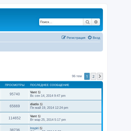
Поиск
Расширенный по
Регистрация
Вход
1
2
След.
96 тем
ПРОСМОТРЫ
ПОСЛЕДНЕЕ СООБЩЕНИЕ
Vant
95740
Вс сен 14, 2014 9:47 pm
diatlo
65669
Пн май 19, 2014 12:24 pm
Vant
114652
Вт мар 25, 2014 5:17 pm
Inspiri
38736