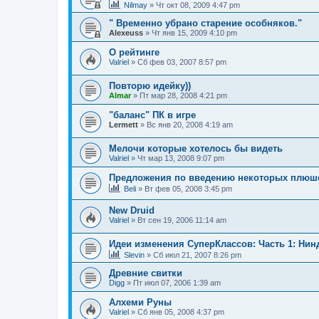
Nilmay
» Чт окт 08, 2009 4:47 pm
" Временно убрано старение особняков."
Alexeuss
» Чт янв 15, 2009 4:10 pm
О рейтинге
Valriel
» Сб фев 03, 2007 8:57 pm
Повторю идейку))
Almar
» Пт мар 28, 2008 4:21 pm
"баланс" ПК в игре
Lermett
» Вс янв 20, 2008 4:19 am
Мелочи которые хотелось бы видеть
Valriel
» Чт мар 13, 2008 9:07 pm
Предложения по введению некоторых плюшек
Beli
» Вт фев 05, 2008 3:45 pm
New Druid
Valriel
» Вт сен 19, 2006 11:14 am
Идеи изменения СуперКлассов: Часть 1: Нин
Slevin
» Сб июл 21, 2007 8:26 pm
Древние свитки
Digg
» Пт июл 07, 2006 1:39 am
Алхеми Руны
Valriel
» Сб янв 05, 2008 4:37 pm