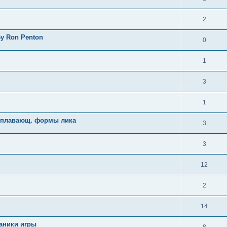
2
y Ron Penton
0
1
3
1
, плавающ. формы лика
3
3
12
2
14
аники игры