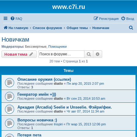
www.c7i.ru
FAQ
Регистрация
Вход
П
На главную
Список форумов
Общие темы
Новичкам
о
Новичкам
и
Модераторы:
Бессмертные
,
Помощники
с
Поиск
Расширенный пои
Новая тема
к
20 тем • Страница
1
из
1
Темы
Описание оружия (ссылки)
Последнее сообщение
diatlo
«
Пн апр 20, 2015 2:07 pm
Ответы:
3
Генератор имён =)))
Последнее сообщение
diatlo
«
Вт сен 23, 2014 10:53 am
Аркадия (Arcadia) Seelie и Unseelie. Фэйри/феи.
Последнее сообщение
diatlo
«
Чт авг 07, 2014 11:34 am
Вопросы новичка :)
Последнее сообщение
Inspiri
«
Пт мар 15, 2013 12:06 pm
Ответы:
1
Потеря пета