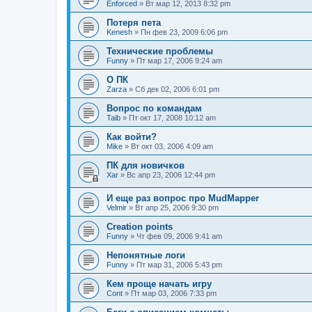
Enforced
» Вт мар 12, 2013 8:32 pm
Потеря пета
Kenesh
» Пн фев 23, 2009 6:06 pm
Технические проблемы
Funny
» Пт мар 17, 2006 9:24 am
О ПК
Zarza
» Сб дек 02, 2006 6:01 pm
Вопрос по командам
Taib
» Пт окт 17, 2008 10:12 am
Как войти?
Mike
» Вт окт 03, 2006 4:09 am
ПК для новичков
Xar
» Вс апр 23, 2006 12:44 pm
И еще раз вопрос про MudMapper
Velmir
» Вт апр 25, 2006 9:30 pm
Creation points
Funny
» Чт фев 09, 2006 9:41 am
Непонятные логи
Funny
» Пт мар 31, 2006 5:43 pm
Кем проще начать игру
Cont
» Пт мар 03, 2006 7:33 pm