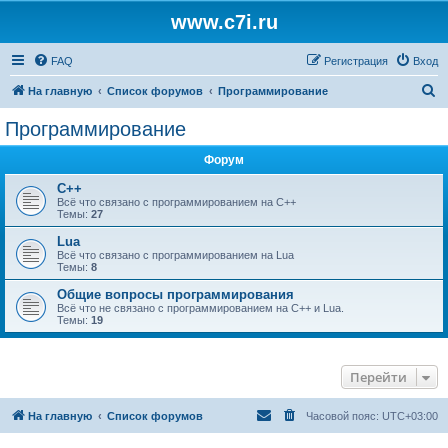
www.c7i.ru
FAQ
Регистрация
Вход
П
На главную
Список форумов
Программирование
о
Программирование
и
Форум
с
к
C++
Всё что связано с программированием на С++
Темы:
27
Lua
Всё что связано с программированием на Lua
Темы:
8
Общие вопросы программирования
Всё что не связано с программированием на C++ и Lua.
Темы:
19
Перейти
На главную
Список форумов
Часовой пояс:
UTC+03:00