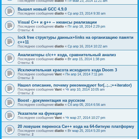
Последнее сообщение
diatlo
«
Пт май 23, 2014 11:21 am
Вышел новый GCC 4.9.0
Последнее сообщение
diatlo
«
Ср апр 23, 2014 9:30 am
Visual C++ и g++ -- нюансы реализации
Последнее сообщение
diatlo
«
Пт апр 18, 2014 2:29 pm
Ответы:
4
lock free структуры данных+links на организацию памяти
c++11
Последнее сообщение
diatlo
«
Ср апр 16, 2014 10:22 am
Анализаторы c/c++ кода, сравнительный анализ
Последнее сообщение
diatlo
«
Вт апр 15, 2014 1:38 pm
Ответы:
6
Исключительная красота исходного кода Doom 3
Последнее сообщение
Vant
«
Пн апр 14, 2014 7:11 pm
Ответы:
3
Нашел описание, почему рекомендуют for(..;..;++iterator)
Последнее сообщение
Vant
«
Чт апр 10, 2014 10:05 am
Ответы:
2
Boost - документация на русском
Последнее сообщение
diatlo
«
Сб апр 05, 2014 6:56 am
Указатели на функции
Последнее сообщение
Vant
«
Чт мар 27, 2014 10:27 pm
20 ловушек переноса Си++ кода на 64-битную платформу
Последнее сообщение
diatlo
«
Вт мар 25, 2014 5:20 pm
Ответы:
2