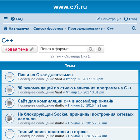
www.c7i.ru
FAQ
Регистрация
Вход
П
На главную
Список форумов
Программирование
C++
о
C++
и
Поиск
Расширенный пои
Новая тема
с
27 тем • Страница
1
из
1
к
Темы
Пиши на C как джентльмен
Последнее сообщение
Vant
«
Вт апр 11, 2017 1:19 pm
90 рекомендаций по стилю написания программ на C++
Последнее сообщение
Vant
«
Чт мар 16, 2017 3:31 pm
Сайт для компиляции c++ в ассемблер онлайн
Последнее сообщение
diatlo
«
Пн июн 15, 2015 4:21 pm
Не блокирующий Socket, принципы построения сетевых
демонов
Последнее сообщение
diatlo
«
Сб май 30, 2015 7:30 am
Точный поиск подстроки в строке
Последнее сообщение
diatlo
«
Сб май 30, 2015 7:24 am