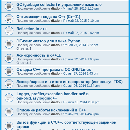
GC (garbage collector) и управление памятью
Последнее сообщение
diatlo
«
Чт май 28, 2015 1:10 pm
Оптимизация кода на C++ (C++11)
Последнее сообщение
diatlo
«
Пт май 22, 2015 2:10 pm
Reflection in с++
Последнее сообщение
diatlo
«
Пт май 22, 2015 2:02 pm
JIT-компилятор для языка Python
Последнее сообщение
diatlo
«
Чт ноя 27, 2014 3:22 pm
Ответы:
1
Асинхронность в c++11
Последнее сообщение
diatlo
«
Ср ноя 12, 2014 1:06 pm
Ответы:
2
Отладка C++ программ в ОС GNU/Linux
Последнее сообщение
diatlo
«
Ср авг 27, 2014 1:43 pm
Лексер/парсер и в итоге интерпретатор (используя TDD)
Последнее сообщение
diatlo
«
Ср авг 06, 2014 11:34 am
Logger, profiler,exception handler всё в
одном:Easylogging++
Последнее сообщение
diatlo
«
Пн июн 16, 2014 2:56 pm
Описание работы исключений в C++
Последнее сообщение
diatlo
«
Чт май 29, 2014 4:48 pm
Вызов функции в C/C++, соответствующей заданной
строке