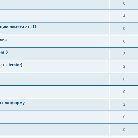
0
4
зацию памяти c++11
0
лиз
6
om 3
3
++iterator)
2
0
0
ую платформу
2
0
0