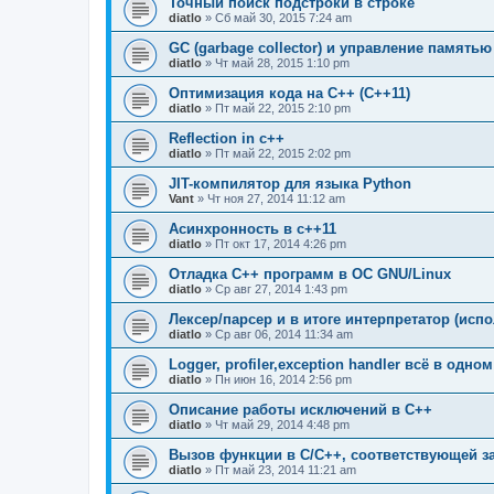
Точный поиск подстроки в строке
diatlo
» Сб май 30, 2015 7:24 am
GC (garbage collector) и управление памятью
diatlo
» Чт май 28, 2015 1:10 pm
Оптимизация кода на C++ (C++11)
diatlo
» Пт май 22, 2015 2:10 pm
Reflection in с++
diatlo
» Пт май 22, 2015 2:02 pm
JIT-компилятор для языка Python
Vant
» Чт ноя 27, 2014 11:12 am
Асинхронность в c++11
diatlo
» Пт окт 17, 2014 4:26 pm
Отладка C++ программ в ОС GNU/Linux
diatlo
» Ср авг 27, 2014 1:43 pm
Лексер/парсер и в итоге интерпретатор (исп
diatlo
» Ср авг 06, 2014 11:34 am
Logger, profiler,exception handler всё в одно
diatlo
» Пн июн 16, 2014 2:56 pm
Описание работы исключений в C++
diatlo
» Чт май 29, 2014 4:48 pm
Вызов функции в C/C++, соответствующей з
diatlo
» Пт май 23, 2014 11:21 am