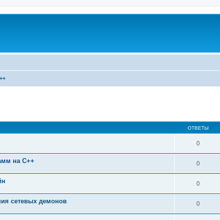
++
ширенный поиск
ОТВЕТЫ
0
амм на C++
0
йн
0
ния сетевых демонов
0