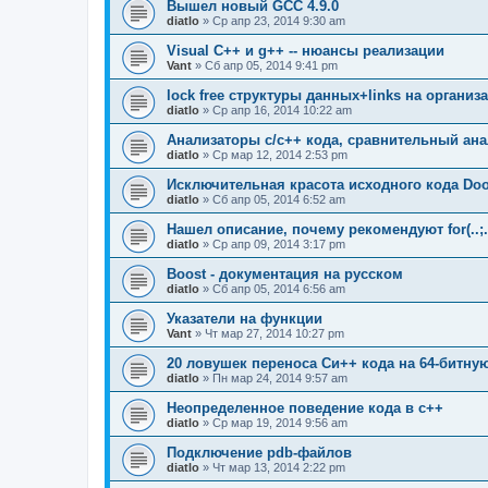
Вышел новый GCC 4.9.0
diatlo
» Ср апр 23, 2014 9:30 am
Visual C++ и g++ -- нюансы реализации
Vant
» Сб апр 05, 2014 9:41 pm
lock free структуры данных+links на органи
diatlo
» Ср апр 16, 2014 10:22 am
Анализаторы c/c++ кода, сравнительный ана
diatlo
» Ср мар 12, 2014 2:53 pm
Исключительная красота исходного кода Do
diatlo
» Сб апр 05, 2014 6:52 am
Нашел описание, почему рекомендуют for(..;..;
diatlo
» Ср апр 09, 2014 3:17 pm
Boost - документация на русском
diatlo
» Сб апр 05, 2014 6:56 am
Указатели на функции
Vant
» Чт мар 27, 2014 10:27 pm
20 ловушек переноса Си++ кода на 64-битн
diatlo
» Пн мар 24, 2014 9:57 am
Неопределенное поведение кода в c++
diatlo
» Ср мар 19, 2014 9:56 am
Подключение pdb-файлов
diatlo
» Чт мар 13, 2014 2:22 pm