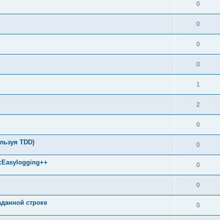
0
0
0
0
1
2
0
ользуя TDD)
0
м:Easylogging++
0
0
аданной строке
0