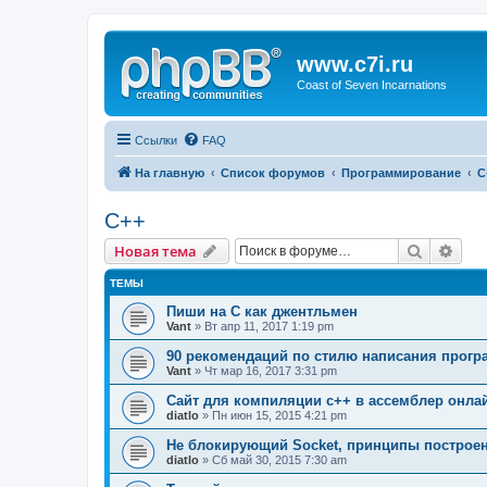
www.c7i.ru
Coast of Seven Incarnations
Ссылки
FAQ
На главную
Список форумов
Программирование
C
C++
Поиск
Рас
Новая тема
ТЕМЫ
Пиши на C как джентльмен
Vant
» Вт апр 11, 2017 1:19 pm
90 рекомендаций по стилю написания прогр
Vant
» Чт мар 16, 2017 3:31 pm
Сайт для компиляции c++ в ассемблер онла
diatlo
» Пн июн 15, 2015 4:21 pm
Не блокирующий Socket, принципы построе
diatlo
» Сб май 30, 2015 7:30 am