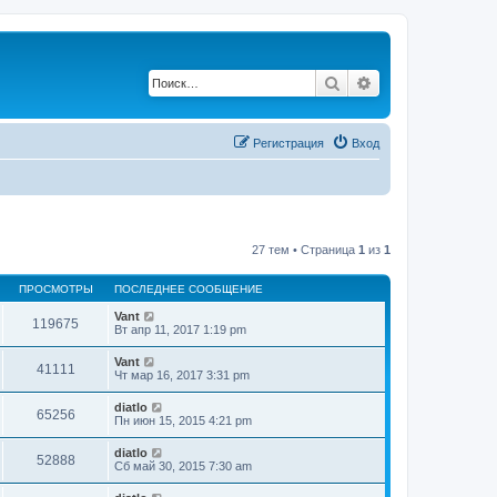
Поиск
Расширенный по
Регистрация
Вход
27 тем • Страница
1
из
1
ПРОСМОТРЫ
ПОСЛЕДНЕЕ СООБЩЕНИЕ
Vant
119675
Вт апр 11, 2017 1:19 pm
Vant
41111
Чт мар 16, 2017 3:31 pm
diatlo
65256
Пн июн 15, 2015 4:21 pm
diatlo
52888
Сб май 30, 2015 7:30 am