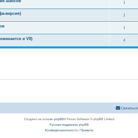
нии шансов
1
фа-версия)
1
ком
1
поминается и V8)
4
Связаться
Создано на основе
phpBB
® Forum Software © phpBB Limited
Русская поддержка phpBB
Конфиденциальность
|
Правила