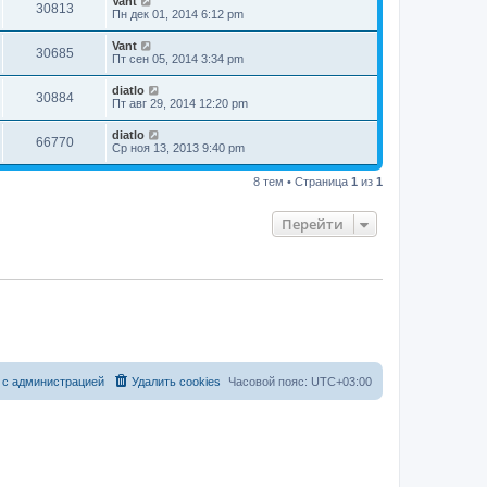
Vant
30813
Пн дек 01, 2014 6:12 pm
Vant
30685
Пт сен 05, 2014 3:34 pm
diatlo
30884
Пт авг 29, 2014 12:20 pm
diatlo
66770
Ср ноя 13, 2013 9:40 pm
8 тем • Страница
1
из
1
Перейти
 с администрацией
Удалить cookies
Часовой пояс:
UTC+03:00