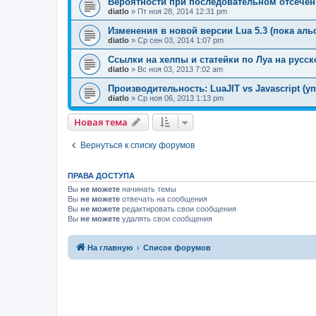
Вероятности при последовательном отсече
diatlo
» Пт ноя 28, 2014 12:31 pm
Изменения в новой версии Lua 5.3 (пока аль
diatlo
» Ср сен 03, 2014 1:07 pm
Ссылки на хелпы и статейки по Луа на русс
diatlo
» Вс ноя 03, 2013 7:02 am
Производительность: LuaJIT vs Javascript (у
diatlo
» Ср ноя 06, 2013 1:13 pm
Новая тема
Вернуться к списку форумов
ПРАВА ДОСТУПА
Вы
не можете
начинать темы
Вы
не можете
отвечать на сообщения
Вы
не можете
редактировать свои сообщения
Вы
не можете
удалять свои сообщения
На главную
Список форумов