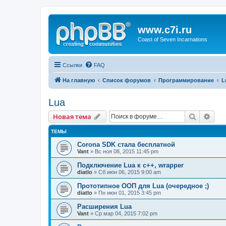
www.c7i.ru
Coast of Seven Incarnations
Ссылки
FAQ
На главную
Список форумов
Программирование
L
Lua
Поиск
Рас
Новая тема
ТЕМЫ
Corona SDK стала бесплатной
Vant
» Вс ноя 08, 2015 11:45 pm
Подключение Lua к c++, wrapper
diatlo
» Сб июн 06, 2015 9:00 am
Прототипное ООП для Lua (очередное ;)
diatlo
» Пн июн 01, 2015 3:45 pm
Расширения Lua
Vant
» Ср мар 04, 2015 7:02 pm