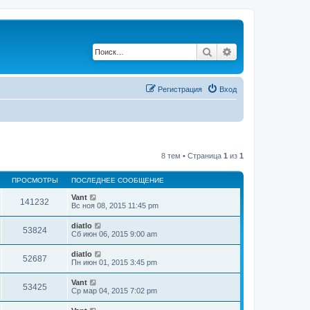
Поиск
Расширенный по
Регистрация
Вход
8 тем • Страница
1
из
1
ПРОСМОТРЫ
ПОСЛЕДНЕЕ СООБЩЕНИЕ
Vant
141232
Вс ноя 08, 2015 11:45 pm
diatlo
53824
Сб июн 06, 2015 9:00 am
diatlo
52687
Пн июн 01, 2015 3:45 pm
Vant
53425
Ср мар 04, 2015 7:02 pm